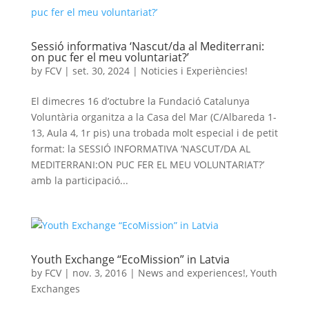
Sessió informativa ‘Nascut/da al Mediterrani:
on puc fer el meu voluntariat?’
by
FCV
|
set. 30, 2024
|
Noticies i Experiències!
El dimecres 16 d’octubre la Fundació Catalunya
Voluntària organitza a la Casa del Mar (C/Albareda 1-
13, Aula 4, 1r pis) una trobada molt especial i de petit
format: la SESSIÓ INFORMATIVA ‘NASCUT/DA AL
MEDITERRANI:ON PUC FER EL MEU VOLUNTARIAT?’
amb la participació...
Youth Exchange “EcoMission” in Latvia
by
FCV
|
nov. 3, 2016
|
News and experiences!
,
Youth
Exchanges