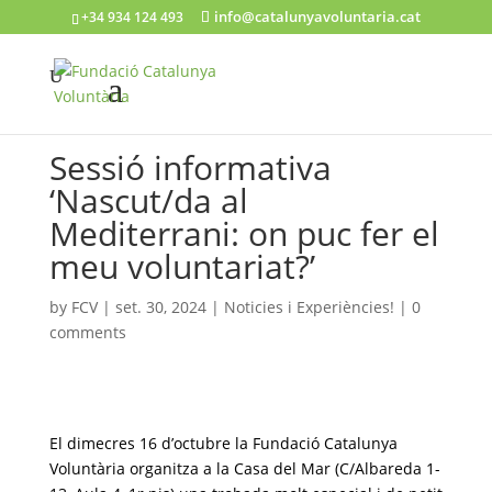
info@catalunyavoluntaria.cat
+34 934 124 493
Sessió informativa
‘Nascut/da al
Mediterrani: on puc fer el
meu voluntariat?’
by
FCV
|
set. 30, 2024
|
Noticies i Experiències!
|
0
comments
El dimecres 16 d’octubre la Fundació Catalunya
Voluntària organitza a la Casa del Mar
(C/Albareda 1-