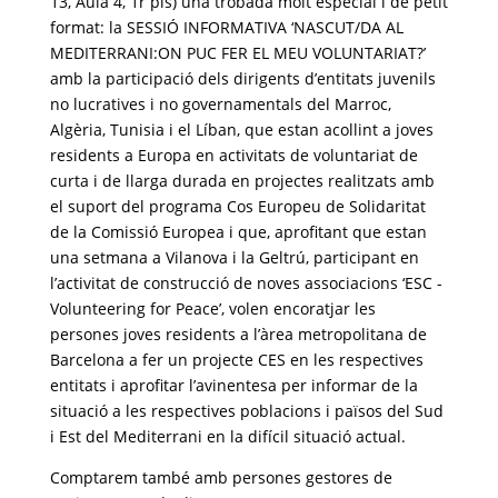
13, Aula 4, 1r pis) una trobada molt especial i de petit
format: la SESSIÓ
INFORMATIVA ‘NASCUT/DA AL
MEDITERRANI:ON PUC FER EL MEU VOLUNTARIAT?’
amb la participació dels dirigents d’entitats juvenils
no lucratives i no governamentals del Marroc,
Algèria, Tunisia i el Líban, que estan acollint a joves
residents a Europa en activitats de
voluntariat de
curta i de llarga durada en projectes realitzats amb
el suport del programa Cos
Europeu de Solidaritat
de la Comissió Europea i que, aprofitant que estan
una setmana a
Vilanova i la Geltrú, participant en
l’activitat de construcció de noves associacions ‘ESC -
Volunteering for Peace’, volen encoratjar les
persones joves residents a l’àrea metropolitana
de
Barcelona a fer un projecte CES en les respectives
entitats i aprofitar l’avinentesa per
informar de la
situació a les respectives poblacions i països del Sud
i Est del Mediterrani en la
difícil situació actual.
Comptarem també amb persones gestores de