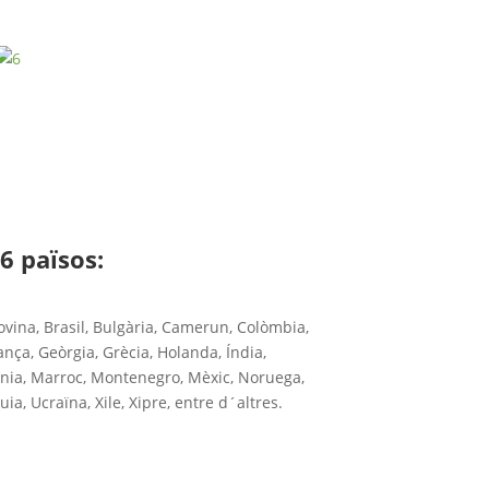
6 països:
ovina, Brasil, Bulgària, Camerun, Colòmbia,
ança, Geòrgia, Grècia, Holanda, Índia,
edònia, Marroc, Montenegro, Mèxic, Noruega,
a, Ucraïna, Xile, Xipre, entre d´altres.