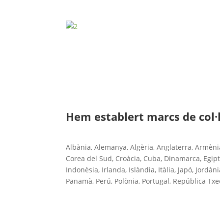
Hem establert marcs de col·l
Albània, Alemanya, Algèria, Anglaterra, Armèni
Corea del Sud, Croàcia, Cuba, Dinamarca, Egipte,
Indonèsia, Irlanda, Islàndia, Itàlia, Japó, Jord
Panamà, Perú, Polònia, Portugal, República Txec