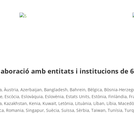
aboració amb entitats i institucions de 6
a, Àustria, Azerbaijan, Bangladesh, Bahrein, Bèlgica, Bòsnia-Herzeg
 Escòcia, Eslovàquia, Eslovènia, Estats Units, Estònia, Finlàndia, Fr
ània, Kazakhstan, Kenia, Kuwait, Letònia, Lituània, Líban, Líbia, Mac
a, Romania, Singapur, Suècia, Suïssa, Sèrbia, Taiwan, Tunísia, Turqui