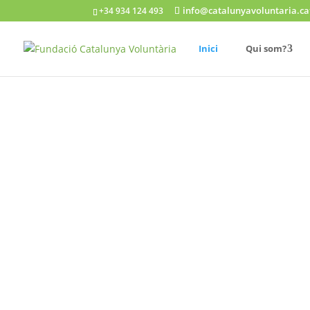
info@catalunyavoluntaria.ca
+34 934 124 493
Inici
Qui som?