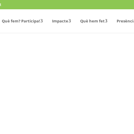
t
Què fem? Participa!
Impacte
Què hem fet
Presènci