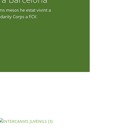
ims mesos he estat vivint a
idarity Corps a FCV.