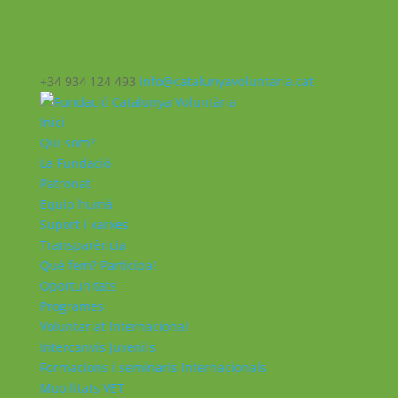
+34 934 124 493
info@catalunyavoluntaria.cat
Inici
Qui som?
La Fundació
Patronat
Equip humà
Suport i xarxes
Transparència
Què fem? Participa!
Oportunitats
Programes
Voluntariat Internacional
Intercanvis Juvenils
Formacions i seminaris Internacionals
Mobilitats VET