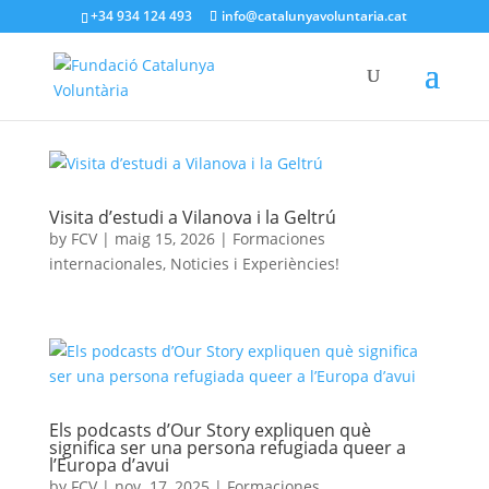
+34 934 124 493
info@catalunyavoluntaria.cat
Visita d’estudi a Vilanova i la Geltrú
by
FCV
|
maig 15, 2026
|
Formaciones
internacionales
,
Noticies i Experiències!
Els podcasts d’Our Story expliquen què
significa ser una persona refugiada queer a
l’Europa d’avui
by
FCV
|
nov. 17, 2025
|
Formaciones