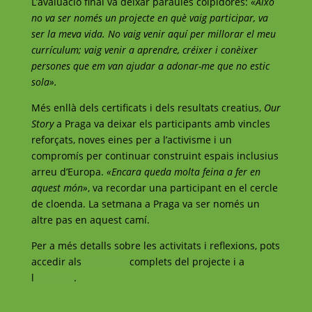
L’avaluació final va deixar paraules colpidores:
«Això
no va ser només un projecte en què vaig participar, va
ser la meva vida. No vaig venir aquí per millorar el meu
currículum; vaig venir a aprendre, créixer i conèixer
persones que em van ajudar a adonar-me que no estic
sola».
Més enllà dels certificats i dels resultats creatius,
Our
Story
a Praga va deixar els participants amb vincles
reforçats, noves eines per a l’activisme i un
compromís per continuar construint espais inclusius
arreu d’Europa.
«Encara queda molta feina a fer en
aquest món»
, va recordar una participant en el cercle
de cloenda. La setmana a Praga va ser només un
altre pas en aquest camí.
Per a més detalls sobre les activitats i reflexions, pots
accedir als
resultats
complets del projecte i a
l
’
informe
.