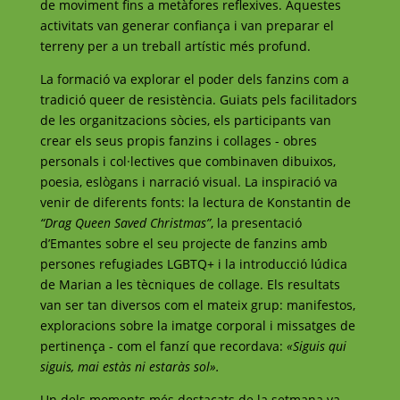
de moviment fins a metàfores reflexives. Aquestes
activitats van generar confiança i van preparar el
terreny per a un treball artístic més profund.
La formació va explorar el poder dels fanzins com a
tradició queer de resistència. Guiats pels facilitadors
de les organitzacions sòcies, els participants van
crear els seus propis fanzins i collages - obres
personals i col·lectives que combinaven dibuixos,
poesia, eslògans i narració visual. La inspiració va
venir de diferents fonts: la lectura de Konstantin de
“Drag Queen Saved Christmas”
, la presentació
d’Emantes sobre el seu projecte de fanzins amb
persones refugiades LGBTQ+ i la introducció lúdica
de Marian a les tècniques de collage. Els resultats
van ser tan diversos com el mateix grup: manifestos,
exploracions sobre la imatge corporal i missatges de
pertinença - com el fanzí que recordava:
«Siguis qui
siguis, mai estàs ni estaràs sol».
Un dels moments més destacats de la setmana va