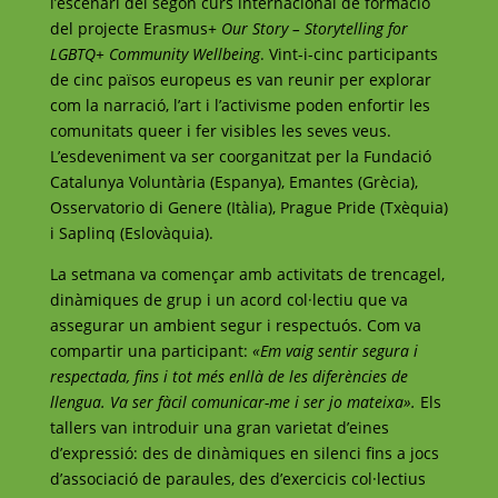
l’escenari del segon curs internacional de formació
del projecte Erasmus+
Our Story – Storytelling for
LGBTQ+ Community Wellbeing
. Vint-i-cinc participants
de cinc països europeus es van reunir per explorar
com la narració, l’art i l’activisme poden enfortir les
comunitats queer i fer visibles les seves veus.
L’esdeveniment va ser coorganitzat per la Fundació
Catalunya Voluntària (Espanya), Emantes (Grècia),
Osservatorio di Genere (Itàlia), Prague Pride (Txèquia)
i Saplinq (Eslovàquia).
La setmana va començar amb activitats de trencagel,
dinàmiques de grup i un acord col·lectiu que va
assegurar un ambient segur i respectuós. Com va
compartir una participant:
«Em vaig sentir segura i
respectada, fins i tot més enllà de les diferències de
llengua. Va ser fàcil comunicar-me i ser jo mateixa».
Els
tallers van introduir una gran varietat d’eines
d’expressió: des de dinàmiques en silenci fins a jocs
d’associació de paraules, des d’exercicis col·lectius