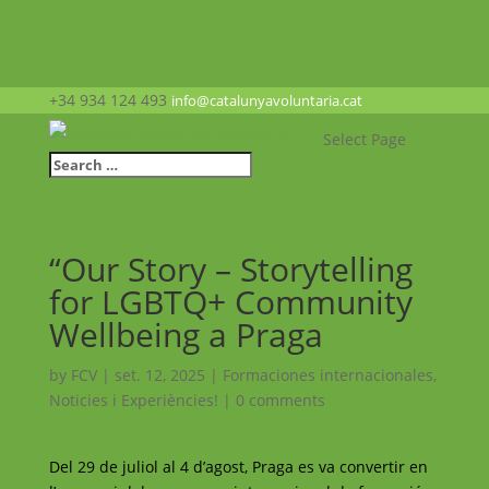
+34 934 124 493
info@catalunyavoluntaria.cat
Select Page
“Our Story – Storytelling
for LGBTQ+ Community
Wellbeing a Praga
by
FCV
|
set. 12, 2025
|
Formaciones internacionales
,
Noticies i Experiències!
|
0 comments
Del 29 de juliol al 4 d’agost, Praga es va convertir en