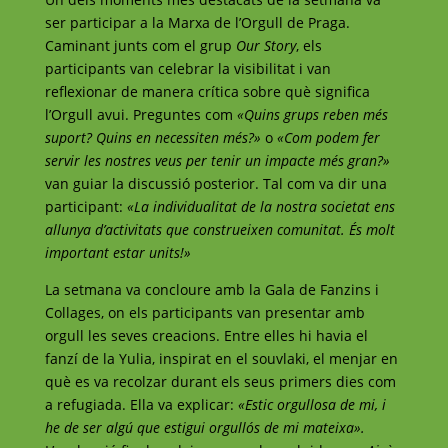
ser participar a la Marxa de l’Orgull de Praga.
Caminant junts com el grup
Our Story
, els
participants van celebrar la visibilitat i van
reflexionar de manera crítica sobre què significa
l’Orgull avui. Preguntes com
«Quins grups reben més
suport? Quins en necessiten més?»
o
«Com podem fer
servir les nostres veus per tenir un impacte més gran?»
van guiar la discussió posterior. Tal com va dir una
participant:
«La individualitat de la nostra societat ens
allunya d’activitats que construeixen comunitat. És molt
important estar units!»
La setmana va concloure amb la Gala de Fanzins i
Collages, on els participants van presentar amb
orgull les seves creacions. Entre elles hi havia el
fanzí de la Yulia, inspirat en el souvlaki, el menjar en
què es va recolzar durant els seus primers dies com
a refugiada. Ella va explicar:
«Estic orgullosa de mi, i
he de ser algú que estigui orgullós de mi mateixa».