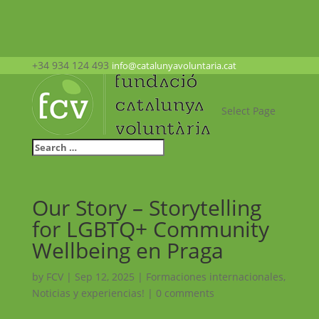
+34 934 124 493
info@catalunyavoluntaria.cat
Select Page
Our Story – Storytelling
for LGBTQ+ Community
Wellbeing en Praga
by
FCV
|
Sep 12, 2025
|
Formaciones internacionales
,
Noticias y experiencias!
|
0 comments