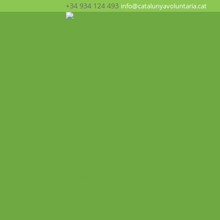
+34 934 124 493
info@catalunyavoluntaria.cat
Inici
Qui som?
La Fundació
Patronat
Equip humà
Suport i xarxes
Transparència
Què fem? Participa!
Oportunitats
Programes
Voluntariat Internacional
Intercanvis Juvenils
Formacions i seminaris Internacionals
Mobilitats VET
Projecte ALMA
Impacte
Impacte local