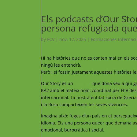
Els podcasts d’Our Sto
persona refugiada quee
by
FCV
|
nov. 17, 2025
|
Formaciones internaci
Hi ha històries que no es conten mai en els s
ningú les entendrà.
Però i si fossin justament aquestes històries 
Our Story és un
podcast
que dona veu a qui gai
KA2 amb el mateix nom, coordinat per FCV des 
internacional. La nostra entitat sòcia de Grècia
i la Rosa comparteixen les seves vivències.
Imagina això: fuges d’un país on et persegueix
idioma. Ets una persona queer que demana asil.
emocional, burocràtica i social.