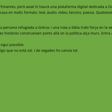
’Emantes, però aviat hi haurà una plataforma digital dedicada a Ou
casa en molts formats: text, àudio, vídeo, fanzins, poesia. Qualsev
a persona refugiada a Grècia, i una noia a Itàlia trobi força en la v
s històries construeixen ponts allà on la política alça murs. Entra 
sigui possible.
lgú que no està sol. I de vegades ho canvia tot.
rdPress