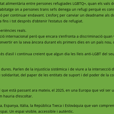
retat alimentària entre persones refugiades LGBTQ+, quan els vals 
d’habitatge on a persones trans se’ls denega un refugi perquè es co
ció per continuar endavant. L’esforç per canviar un deadname als
 fins i tot després d’obtenir l’estatus de refugiat.
riències reals.
ió internacional però que encara s’enfronta a discriminació quan v
nvertir en la seva àncora durant els primers dies en un país nou, 
 d’asil i continua creient que algun dia les lleis anti-LGBT del se
res. Parlen de la injustícia sistèmica i de viure a la intersecció 
solidaritat, del paper de les entitats de suport i del poder de la c
l que està passant ara mateix, el 2025, en una Europa que vol ser 
 hauria d’escoltar.
cia, Espanya, Itàlia, la República Txeca i Eslovàquia que van compr
spai. Un espai visible, accessible i autèntic.