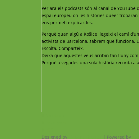
Per ara els podcasts són al canal de YouTube d
espai europeu on les històries queer trobaran 
ens permeti explicar-les.
Perquè quan algú a Košice llegeixi el camí d’un
activista de Barcelona, sabrem que funciona. Le
Escolta. Comparteix.
Deixa que aquestes veus arribin tan lluny com 
Perquè a vegades una sola història recorda a a
Facebook
Instagram
RSS
Designed by
Elegant Themes
| Powered by
Wo