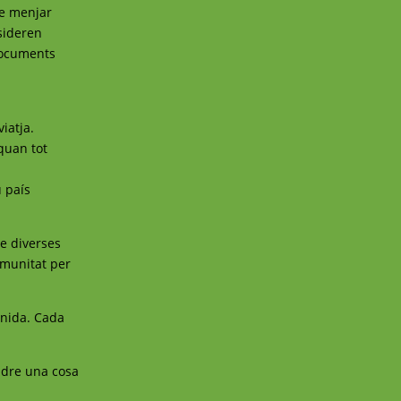
de menjar
nsideren
 documents
iatja.
quan tot
u país
de diverses
omunitat per
unida. Cada
endre una cosa