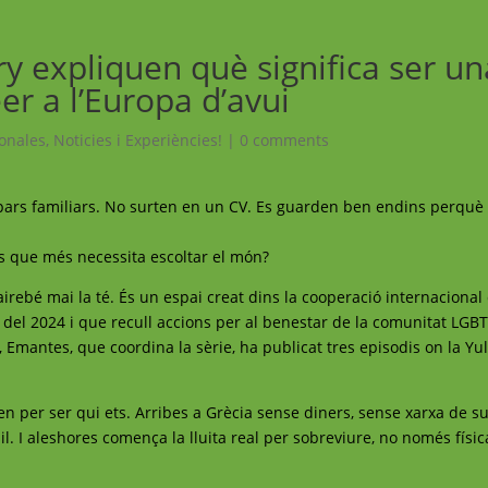
ry expliquen què significa ser un
r a l’Europa d’avui
onales
,
Noticies i Experiències!
|
0 comments
opars familiars. No surten en un CV. Es guarden ben endins perqu
les que més necessita escoltar el món?
rebé mai la té. És un espai creat dins la cooperació internacional 
del 2024 i que recull accions per al benestar de la comunitat LGB
, Emantes, que coordina la sèrie, ha publicat tres episodis on la Yul
en per ser qui ets. Arribes a Grècia sense diners, sense xarxa de s
 I aleshores comença la lluita real per sobreviure, no només físic