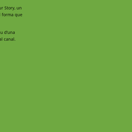
r Story, un
ol forma que
eu d’una
al canal.