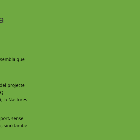
a
è sembla que
del projecte
TQ
i, la Nastores
uport, sense
a, sinó també