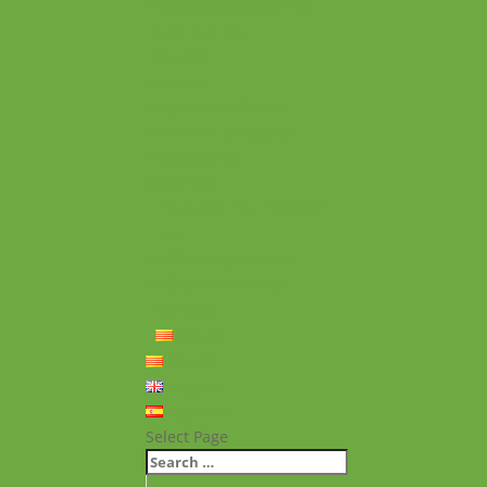
Experiències personals
Què hem fet
Historial
Notícies
Projectes realitzats
Vídeos de projectes
Publicacions
Memoria
Presència Internacional
FAQ
Política de privacitat
Política de cookies
Contacte
Català
Català
English
Español
Select Page