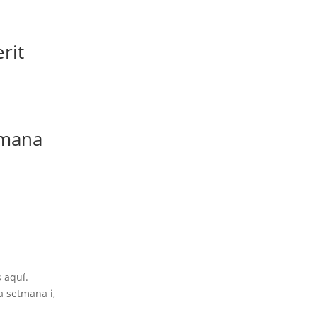
rit
humana
 aquí.
a setmana i,