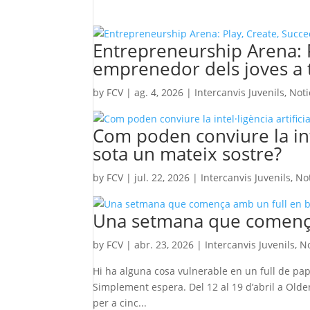
Entrepreneurship Arena: P
emprenedor dels joves a 
by
FCV
|
ag. 4, 2026
|
Intercanvis Juvenils
,
Noti
Com poden conviure la intel
sota un mateix sostre?
by
FCV
|
jul. 22, 2026
|
Intercanvis Juvenils
,
Not
Una setmana que comença
by
FCV
|
abr. 23, 2026
|
Intercanvis Juvenils
,
No
Hi ha alguna cosa vulnerable en un full de pap
Simplement espera. Del 12 al 19 d’abril a Olden
per a cinc...