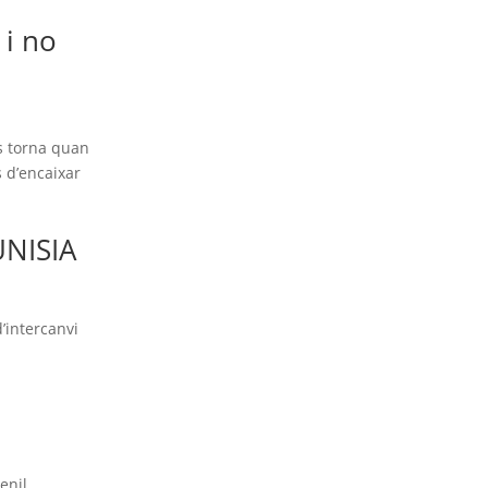
 i no
es torna quan
s d’encaixar
UNISIA
d’intercanvi
enil