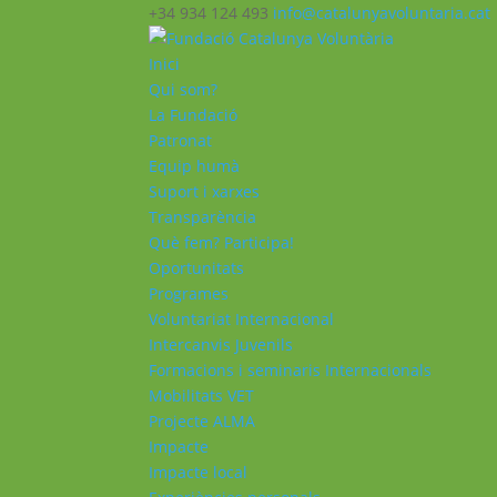
+34 934 124 493
info@catalunyavoluntaria.cat
Inici
Qui som?
La Fundació
Patronat
Equip humà
Suport i xarxes
Transparència
Què fem? Participa!
Oportunitats
Programes
Voluntariat Internacional
Intercanvis Juvenils
Formacions i seminaris Internacionals
Mobilitats VET
Projecte ALMA
Impacte
Impacte local