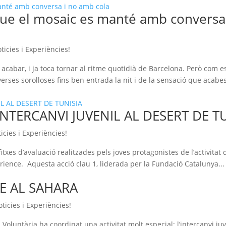
ue el mosaic es manté amb conversa
ticies i Experiències!
cabar, i ja toca tornar al ritme quotidià de Barcelona. Però com 
verses sorolloses fins ben entrada la nit i de la sensació que acabe
INTERCANVI JUVENIL AL DESERT DE T
icies i Experiències!
fitxes d’avaluació realitzades pels joves protagonistes de l’activitat 
ience. Aquesta acció clau 1, liderada per la Fundació Catalunya...
E AL SAHARA
ticies i Experiències!
oluntària ha coordinat una activitat molt especial: l’intercanvi juv