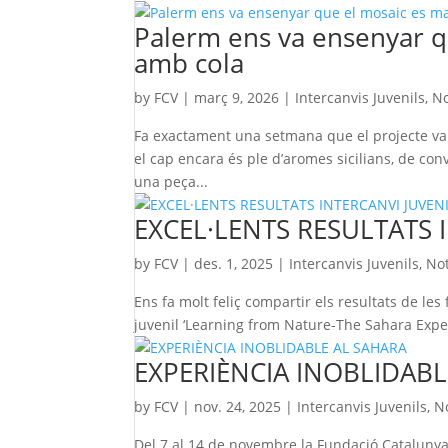
Palerm ens va ensenyar q
amb cola
by
FCV
|
març 9, 2026
|
Intercanvis Juvenils
,
No
Fa exactament una setmana que el projecte va a
el cap encara és ple d’aromes sicilians, de con
una peça...
EXCEL·LENTS RESULTATS 
by
FCV
|
des. 1, 2025
|
Intercanvis Juvenils
,
Not
Ens fa molt feliç compartir els resultats de les 
juvenil ‘Learning from Nature-The Sahara Exper
EXPERIÈNCIA INOBLIDABL
by
FCV
|
nov. 24, 2025
|
Intercanvis Juvenils
,
No
Del 7 al 14 de novembre la Fundació Catalunya V