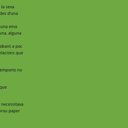
 la seva
 des d’una
 una eina
una, alguna
robant a poc
relacions que
’emporto no
 que
o necessitava
 prou paper