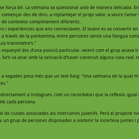
-se força bé. La setmana va qüestionar això de manera delicada. En
a començar des de dins, a replantejar el propi valor, a veure l’amor
es de contextos completament diferents.
s i experiències que ens connectaven. El teatre es va convertir en
ot a través de la pantomima, entre persones sense una llengua com
ia transmetre’s.”
 espanyol des d’una posició particular, veient com el grup anava t
l. Se’n va anar amb la sensació d’haver construït alguna cosa real, 
 a vegades pesa més que un text llarg: “Una setmana de la qual m
es.”
 directament a Instagram, com un recordatori que la reflexió, igual
 amb cada persona.
e ciutats associades als intercanvis juvenils. Però el projecte n
a, un grup de persones disposades a sostenir la incertesa juntes i