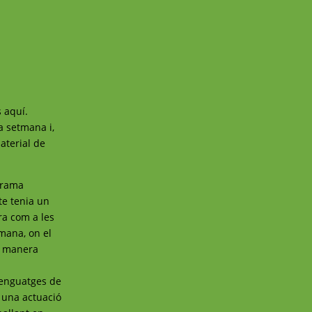
 aquí.
a setmana i,
aterial de
grama
cte tenia un
ra com a les
tmana, on el
na manera
llenguatges de
b una actuació