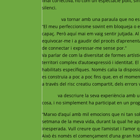
final col·lectiva, no com un espectacle polit, s
silenci.
Xiomara
va tornar amb una paraula que no esp
“El meu perfeccionisme sovint em bloqueja o em
capaç. Però aquí mai em vaig sentir jutjada. A
equivocar-me i a gaudir del procés d’aprenenta
de connectar i expressar-me sense por.”
Va parlar de com la diversitat de formes artíst
territori complex d’autoexpressió i identitat.
habilitats específiques. Només calia la disposic
es construïa a poc a poc fins que, en el moment 
a través del risc creatiu compartit, dels error
Raquel
va descriure la seva experiència amb 
cosa, i no simplement ha participat en un pro
“Marxo d’aquí amb mil emocions que ni tan sols
setmana de la meva vida, durant la qual he ap
inesperada. Vull creure que l’amistat i l’amor
Això és només el començament d’una gran hist