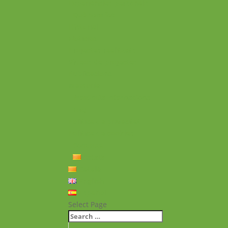
Experiències personals
Què hem fet
Historial
Notícies
Projectes realitzats
Vídeos de projectes
Publicacions
Memoria
Presència Internacional
FAQ
Política de privacitat
Política de cookies
Contacte
Català
Català
English
Español
Select Page