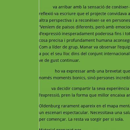
Manar
va arribar amb la sensació de conèixer
reflexió va escriure que el projecte convidava 
altra perspectiva i a reconèixer-se en person
“Veníem de països diferents, però amb emocion
d’expressió inesperadament poderosa fins i t
cosa precisa i profundament humana aconsegu
Com a líder de grup, Manar va observar l’equip
a poc el seu lloc dins del conjunt internaciona
ve de gust continuar.
Claudia
ho va expressar amb una brevetat que
només moments bonics, sinó persones increïbl
Laura
va decidir compartir la seva experiència
l’expressió, pren la forma que millor encaixa
Oldenburg rarament apareix en el mapa mental d
un escenari espectacular. Necessitava una sal
per començar. La resta va sorgir per si sola.
Material preparat per
Olha Oltarzhevska