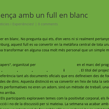
nça amb un full en blanc
ticies i Experiències!
|
0 comments
er en blanc. No pregunta qui ets, d’on vens ni si realment pertanys
burg, aquest full es va convertir en la metàfora central de tota un
es va transformar en alguna cosa molt més personal que un simple m
Papers", organitzat per
Jugendkulturarbeit e.V.
en el marc del pro
ia
,
Bulgària
,
Geòrgia
,
Ucraïna
,
Espanya
i
Lituània
. El títol del proje
a referència tant als documents oficials que ens defineixen des de fo
es de dins. Aquesta distinció es va convertir en l’eix de tota la se
s arts performatives no eren un adorn, sinó un mètode de treball, u
 no arriba.
ó. Els participants exploraven temes com la positivitat corporal, els 
l’acció i no de la discussió per si mateixa. La setmana va acabar am