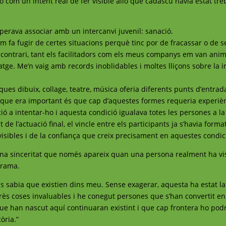
inó com un intent real de fer visible allò que cadascú havia estat tre
erava associar amb un intercanvi juvenil: sanació.
 fa fugir de certes situacions perquè tinc por de fracassar o de 
l contrari, tant els facilitadors com els meus companys em van ani
tge. Me’n vaig amb records inoblidables i moltes lliçons sobre la 
iques dibuix, collage, teatre, música oferia diferents punts d’entra
 El que era important és que cap d’aquestes formes requeria experiè
ió a intentar-ho i aquesta condició igualava totes les persones a la 
de l’actuació final, el vincle entre els participants ja s’havia form
s visibles i de la confiança que creix precisament en aquestes condic
una sinceritat que només apareix quan una persona realment ha vi
grama.
 sabia que existien dins meu. Sense exagerar, aquesta ha estat la
rès coses invaluables i he conegut persones que s’han convertit e
 que han nascut aquí continuaran existint i que cap frontera ho pod
òria.”