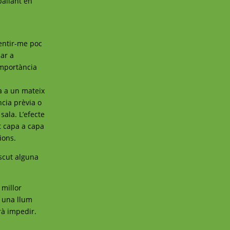
ballant en
sentir-me poc
mar a
importància
da a un mateix
ncia prèvia o
sala. L’efecte
at capa a capa
ions.
scut alguna
 millor
n una llum
rà impedir.