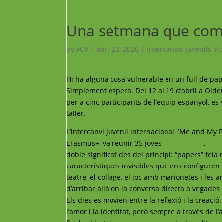
Una setmana que come
by
FCV
|
abr. 23, 2026
|
Intercanvis Juvenils
,
No
Hi ha alguna cosa vulnerable en un full de pap
Simplement espera. Del 12 al 19 d’abril a Olden
per a cinc participants de l’equip espanyol, 
taller.
L’intercanvi juvenil internacional "Me and My 
Erasmus+, va reunir 35 joves
d’Alemanya
,
Itàl
doble significat des del principi: “papers” fei
característiques invisibles que ens configuren d
teatre, el collage, el joc amb marionetes i le
d’arribar allà on la conversa directa a vegades
Els dies es movien entre la reflexió i la creaci
l’amor i la identitat, però sempre a través de 