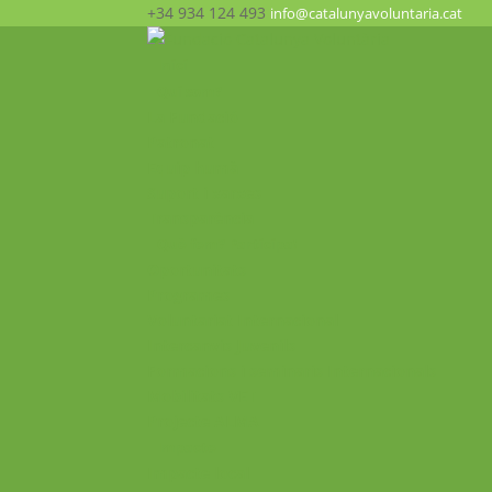
+34 934 124 493
info@catalunyavoluntaria.cat
Inici
Qui som?
La Fundació
Patronat
Equip humà
Suport i xarxes
Transparència
Què fem? Participa!
Oportunitats
Programes
Voluntariat Internacional
Intercanvis Juvenils
Formacions i seminaris Internacionals
Mobilitats VET
Projecte ALMA
Impacte
Impacte local