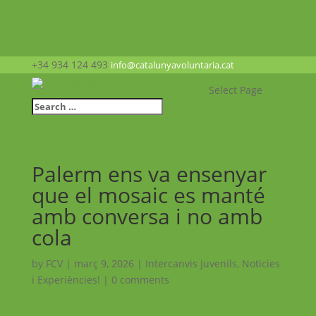
+34 934 124 493
info@catalunyavoluntaria.cat
Select Page
Palerm ens va ensenyar
que el mosaic es manté
amb conversa i no amb
cola
by
FCV
|
març 9, 2026
|
Intercanvis Juvenils
,
Noticies
i Experiències!
|
0 comments