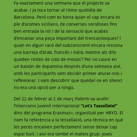
Fa exactament una setmana que el projecte va
acabar, i ja toca tornar al ritme quotidià de
Barcelona. Però com es torna quan el cap encara és
ple d’aromes sicilians, de converses sorolloses fins
ben entrada la nit i de la sensació que acabes
d’encaixar una peça important del trencaclosques? I
quan en algun racó del subconscient encara ressona
una barreja d’àrab, francès i italià, mentre als dits
queden restes de cola de mosaic? Per no caure en
un baixón de dopamina després d’una setmana així,
amb les participants vam decidir primer aturar-nos i
reflexionar. I vam descobrir que quedar-se en silenci
no era una opció per a ningú.
Del 22 de febrer al 2 de març Palerm va acollir
l’intercanvi juvenil internacional
“Let’s Tassellate!”
dins del programa Erasmus+, organitzat per HRYO. El
nom fa referència a la tessellació, una tècnica en què
les peces encaixen perfectament sense deixar cap
espai buit. I així era també el mateix grup: joves