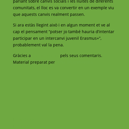
parlant sobre canvis socials i les lluites de diferents
comunitats, el lloc es va convertir en un exemple viu
que aquests canvis realment passen.
Si ara estàs llegint això i en algun moment et ve al
cap el pensament “potser jo també hauria d’intentar
participar en un intercanvi juvenil Erasmus+”,
probablement val la pena.
Gràcies a
Daniil
i
Mariia
pels seus comentaris.
Material preparat per
Olha Oltarzhevska
Facebook
Instagram