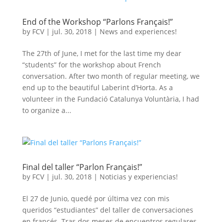
End of the Workshop “Parlons Français!”
by
FCV
|
jul. 30, 2018
|
News and experiences!
The 27th of June, I met for the last time my dear
“students” for the workshop about French
conversation. After two month of regular meeting, we
end up to the beautiful Laberint d’Horta. As a
volunteer in the Fundació Catalunya Voluntària, I had
to organize a...
Final del taller “Parlon Français!”
by
FCV
|
jul. 30, 2018
|
Noticias y experiencias!
El 27 de Junio, quedé por última vez con mis
queridos “estudiantes” del taller de conversaciones
en francés. Tras dos meses de encuentros regulares,