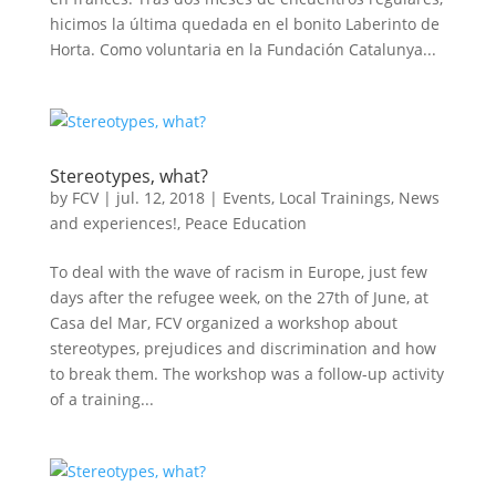
hicimos la última quedada en el bonito Laberinto de
Horta. Como voluntaria en la Fundación Catalunya...
Stereotypes, what?
by
FCV
|
jul. 12, 2018
|
Events
,
Local Trainings
,
News
and experiences!
,
Peace Education
To deal with the wave of racism in Europe, just few
days after the refugee week, on the 27th of June, at
Casa del Mar, FCV organized a workshop about
stereotypes, prejudices and discrimination and how
to break them. The workshop was a follow-up activity
of a training...