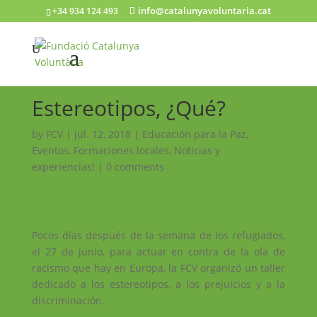
info@catalunyavoluntaria.cat
+34 934 124 493
Estereotipos, ¿Qué?
by
FCV
|
jul. 12, 2018
|
Educación para la Paz
,
Eventos
,
Formaciones locales
,
Noticias y
experiencias!
|
0 comments
Pocos días después de la semana de los refugiados,
el 27 de junio, para actuar en contra de la ola de
racismo que hay en Europa, la FCV organizó un taller
dedicado a los estereotipos, a los prejuicios y a la
discriminación.