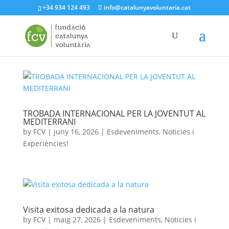
+34 934 124 493
info@catalunyavoluntaria.cat
TROBADA INTERNACIONAL PER LA JOVENTUT AL
MEDITERRANI
by
FCV
|
juny 16, 2026
|
Esdeveniments
,
Noticies i
Experiències!
Visita exitosa dedicada a la natura
by
FCV
|
maig 27, 2026
|
Esdeveniments
,
Noticies i