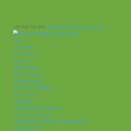
+34 934 124 493
info@catalunyavoluntaria.cat
Inici
Qui som?
La Fundació
Patronat
Equip humà
Suport i xarxes
Transparència
Què fem? Participa!
Oportunitats
Programes
Voluntariat Internacional
Intercanvis Juvenils
Formacions i seminaris Internacionals
Mobilitats VET