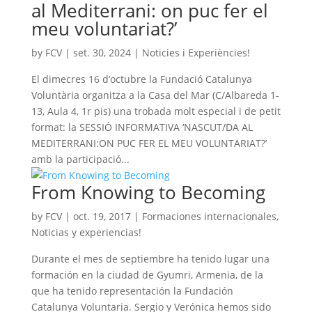
al Mediterrani: on puc fer el
meu voluntariat?’
by
FCV
|
set. 30, 2024
|
Noticies i Experiències!
El dimecres 16 d’octubre la Fundació Catalunya
Voluntària organitza a la Casa del Mar (C/Albareda 1-
13, Aula 4, 1r pis) una trobada molt especial i de petit
format: la SESSIÓ INFORMATIVA ‘NASCUT/DA AL
MEDITERRANI:ON PUC FER EL MEU VOLUNTARIAT?’
amb la participació...
From Knowing to Becoming
by
FCV
|
oct. 19, 2017
|
Formaciones internacionales
,
Noticias y experiencias!
Durante el mes de septiembre ha tenido lugar una
formación en la ciudad de Gyumri, Armenia, de la
que ha tenido representación la Fundación
Catalunya Voluntaria. Sergio y Verónica hemos sido