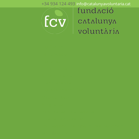
+34 934 124 493
info@catalunyavoluntaria.cat
Inici
Qui som?
La Fundació
Patronat
Equip humà
Suport i xarxes
Transparència
Què fem? Participa!
Oportunitats
Programes
Voluntariat Internacional
Intercanvis Juvenils
Formacions i seminaris Internacionals
Mobilitats VET