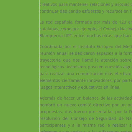
creativos para mantener relaciones y asociac
continuar dedicando esfuerzos y recursos en re
La red española, formada por más de 120 ent
catalanas, como por ejemplo, el Consejo Nacion
Blanquerna-UPF, entre muchas otras, que han 
Coordinada por el Instituto Europeo del Med
reunión anual se dedicaron espacios a la form
trayectoria que nos llamó la atención sobre
tecnológicos. Asimismo, puso en cuestión algun
para realizar una comunicación más efectiva;
elementos ciertamente innovadores, por parte 
juegos interactivos y educativos en línea.
Además de hacer un balance de las actividade
nombró un nuevo comité directivo por un per
propuestas, dos fueron presentadas por la FC
resolución del Consejo de Seguridad de Na
participantes y a la misma red, a realizar 
informar a sus socios y a las diferentes red