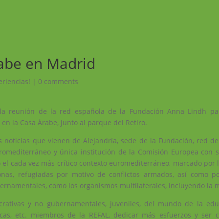
rabe en Madrid
eriencias!
|
0 comments
la reunión de la red española de la Fundación Anna Lindh par
en la Casa Árabe, junto al parque del Retiro.
s noticias que vienen de Alejandría, sede de la Fundación, red de
uromediterráneo y única institución de la Comisión Europea con 
 el cada vez más crítico contexto euromediterráneo, marcado por la
as, refugiadas por motivo de conflictos armados, así como po
bernamentales, como los organismos multilaterales, incluyendo la
crativas y no gubernamentales, juveniles, del mundo de la edu
ísticas, etc. miembros de la REFAL, dedicar más esfuerzos y ser