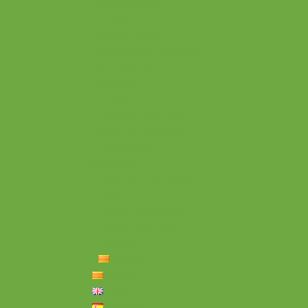
Projecte ALMA
Impacte
Impacte local
Experiències personals
Què hem fet
Historial
Notícies
Projectes realitzats
Vídeos de projectes
Publicacions
Memoria
Presència Internacional
FAQ
Política de privacitat
Política de cookies
Contacte
Català
Català
English
Español