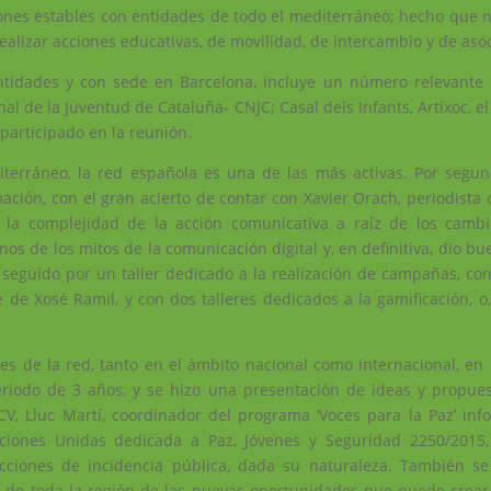
iones estables con entidades de todo el mediterráneo; hecho que 
alizar acciones educativas, de movilidad, de intercambio y de asoc
idades y con sede en Barcelona, ​​incluye un número relevante
al de la Juventud de Cataluña- CNJC; Casal dels Infants, Artixoc, e
participado en la reunión.
iterráneo, la red española es una de las más activas. Por segun
ación, con el gran acierto de contar con Xavier Orach, periodista 
 la complejidad de la acción comunicativa a raíz de los cambi
os de los mitos de la comunicación digital y, en definitiva, dio b
 seguido por un taller dedicado a la realización de campañas, co
de Xosé Ramil, y con dos talleres dedicados a la gamificación, o,
s de la red, tanto en el ámbito nacional como internacional, en 
iodo de 3 años, y se hizo una presentación de ideas y propues
V, Lluc Martí, coordinador del programa ‘Voces para la Paz’ inf
ciones Unidas dedicada a Paz, Jóvenes y Seguridad 2250/2015,
acciones de incidencia pública, dada su naturaleza. También se
es de toda la región de las nuevas oportunidades que puede crear