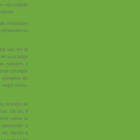
no nos impide
iación.
 de entidades
l Observatorio
da vez, en la
con una larga
os sociales y
uenos consejos
n ejemplos de
 mejor dicho,
la reunión se
tas. De las 9
ormó sobre la
 alentando a
 les alentó a
 la puesta en