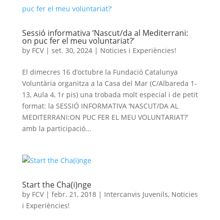
Sessió informativa ‘Nascut/da al Mediterrani:
on puc fer el meu voluntariat?’
by
FCV
|
set. 30, 2024
|
Noticies i Experiències!
El dimecres 16 d’octubre la Fundació Catalunya
Voluntària organitza a la Casa del Mar (C/Albareda 1-
13, Aula 4, 1r pis) una trobada molt especial i de petit
format: la SESSIÓ INFORMATIVA ‘NASCUT/DA AL
MEDITERRANI:ON PUC FER EL MEU VOLUNTARIAT?’
amb la participació...
Start the Cha(i)nge
by
FCV
|
febr. 21, 2018
|
Intercanvis Juvenils
,
Noticies
i Experiències!