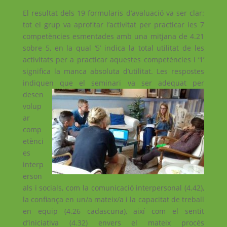
El resultat dels 19 formularis d’avaluació va ser clar:
tot el grup va aprofitar l’activitat per practicar les 7
competències esmentades amb una mitjana de 4.21
sobre 5, en la qual ‘5’ indica la total utilitat de les
activitats per a practicar aquestes competències i ‘1’
significa la manca absoluta d’utilitat. Les respostes
indiquen que
el seminari va ser adequat per
desen
volup
ar
comp
etènci
es
interp
erson
als i socials, com la comunicació interpersonal (4.42),
la confiança en un/a mateix/a i la capacitat de treball
en equip (4.26 cadascuna), així com el sentit
d’iniciativa (4.32) envers el mateix procés