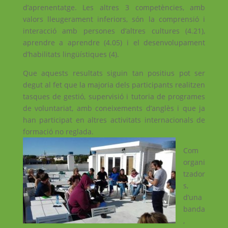
d’aprenentatge. Les altres 3 competències, amb
valors lleugerament inferiors, són la comprensió i
interacció amb persones d’altres cultures (4.21),
aprendre a aprendre (4.05) i el desenvolupament
d’habilitats lingüístiques (4).
Que aquests resultats siguin tan positius pot ser
degut al fet que la majoria dels participants realitzen
tasques de gestió, supervisió i tutoria de programes
de voluntariat, amb coneixements d’anglès i que ja
han participat en altres activitats internacionals de
formació no
reglada.
Com
organi
tzador
s,
d’una
banda
,