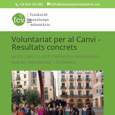
info@catalunyavoluntaria.cat
+34 934 124 493
Voluntariat per al Canvi -
Resultats concrets
by
FCV
|
gen. 11, 2018
|
Formacions Internacionals
,
Noticies i Experiències!
|
0 comments