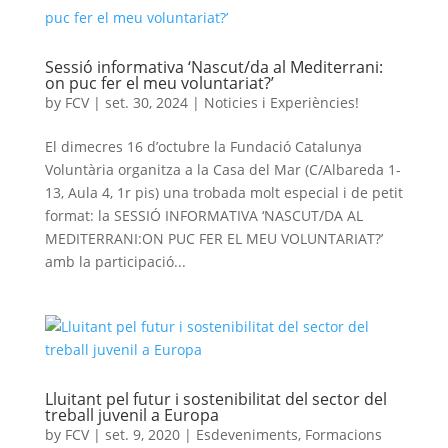
Sessió informativa ‘Nascut/da al Mediterrani:
on puc fer el meu voluntariat?’
by
FCV
|
set. 30, 2024
|
Noticies i Experiències!
El dimecres 16 d’octubre la Fundació Catalunya
Voluntària organitza a la Casa del Mar (C/Albareda 1-
13, Aula 4, 1r pis) una trobada molt especial i de petit
format: la SESSIÓ INFORMATIVA ‘NASCUT/DA AL
MEDITERRANI:ON PUC FER EL MEU VOLUNTARIAT?’
amb la participació...
Lluitant pel futur i sostenibilitat del sector del
treball juvenil a Europa
by
FCV
|
set. 9, 2020
|
Esdeveniments
,
Formacions