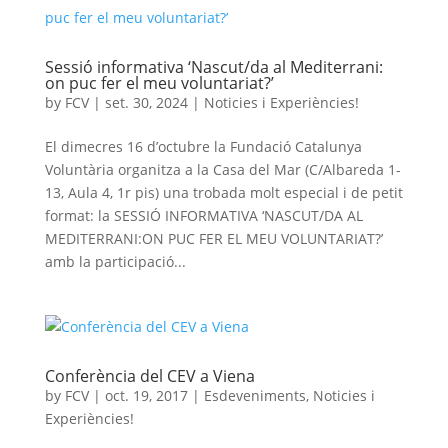
Sessió informativa ‘Nascut/da al Mediterrani:
on puc fer el meu voluntariat?’
by
FCV
|
set. 30, 2024
|
Noticies i Experiències!
El dimecres 16 d’octubre la Fundació Catalunya
Voluntària organitza a la Casa del Mar (C/Albareda 1-
13, Aula 4, 1r pis) una trobada molt especial i de petit
format: la SESSIÓ INFORMATIVA ‘NASCUT/DA AL
MEDITERRANI:ON PUC FER EL MEU VOLUNTARIAT?’
amb la participació...
Conferència del CEV a Viena
by
FCV
|
oct. 19, 2017
|
Esdeveniments
,
Noticies i
Experiències!