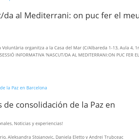
t/da al Mediterrani: on puc fer el me
!
Voluntària organitza a la Casa del Mar (C/Albareda 1-13, Aula 4, 1r
: la SESSIÓ INFORMATIVA ‘NASCUT/DA AL MEDITERRANI:ON PUC FER E
 de consolidación de la Paz en
onales
,
Noticias y experiencias!
ario, Aleksandra Stojanovic, Daniela Eletto y Andrei Trubceac