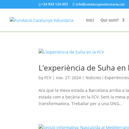
+34 934 124 493
info@catalunyavoluntaria.cat
Inici
Qui som?
L’experiència de Suha en 
by
FCV
|
nov. 27, 2024
|
Noticies i Experiències
Ara que la meva estada a Barcelona arriba a la
estada com a becària en la FCV. Sent la meva 
transformadora. Treballar per a una ONG...