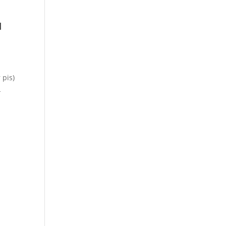
u
 pis)
L