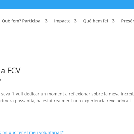
Què fem? Participa!
Impacte
Què hem fet
Presèn
la FCV
!
 seva fi, vull dedicar un moment a reflexionar sobre la meva increï
primera passantia, ha estat realment una experiència reveladora i