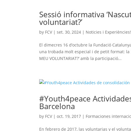
Sessió informativa ‘Nascu
voluntariat?’
by
FCV
|
set. 30, 2024
|
Noticies i Experiències
El dimecres 16 d’octubre la Fundació Catalunya 
una trobada molt especial i de petit format
MEU VOLUNTARIAT?’ amb la participació...
#Youth4peace Actividades
Barcelona
by
FCV
|
oct. 19, 2017
|
Formaciones internaci
En febrero de 2017, las voluntarias y el volunt