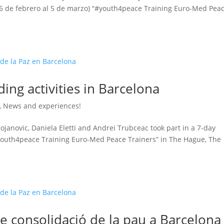
26 de febrero al 5 de marzo) “#youth4peace Training Euro-Med Pea
ng activities in Barcelona
,
News and experiences!
ojanovic, Daniela Eletti and Andrei Trubceac took part in a 7-day
“#youth4peace Training Euro-Med Peace Trainers” in The Hague, The
e consolidació de la pau a Barcelona