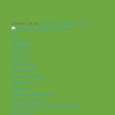
+34 934 124 493
info@catalunyavoluntaria.cat
Inici
Qui som?
La Fundació
Patronat
Equip humà
Suport i xarxes
Transparència
Què fem? Participa!
Oportunitats
Programes
Voluntariat Internacional
Intercanvis Juvenils
Formacions i seminaris Internacionals
Mobilitats VET