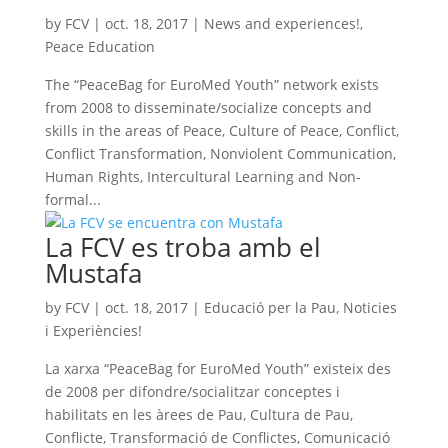
by
FCV
|
oct. 18, 2017
|
News and experiences!
,
Peace Education
The “PeaceBag for EuroMed Youth” network exists
from 2008 to disseminate/socialize concepts and
skills in the areas of Peace, Culture of Peace, Conflict,
Conflict Transformation, Nonviolent Communication,
Human Rights, Intercultural Learning and Non-
formal...
La FCV es troba amb el
Mustafa
by
FCV
|
oct. 18, 2017
|
Educació per la Pau
,
Noticies
i Experiències!
La xarxa “PeaceBag for EuroMed Youth” existeix des
de 2008 per difondre/socialitzar conceptes i
habilitats en les àrees de Pau, Cultura de Pau,
Conflicte, Transformació de Conflictes, Comunicació