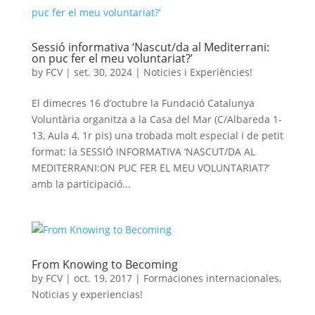
Sessió informativa ‘Nascut/da al Mediterrani:
on puc fer el meu voluntariat?’
by
FCV
|
set. 30, 2024
|
Noticies i Experiències!
El dimecres 16 d’octubre la Fundació Catalunya
Voluntària organitza a la Casa del Mar (C/Albareda 1-
13, Aula 4, 1r pis) una trobada molt especial i de petit
format: la SESSIÓ INFORMATIVA ‘NASCUT/DA AL
MEDITERRANI:ON PUC FER EL MEU VOLUNTARIAT?’
amb la participació...
From Knowing to Becoming
by
FCV
|
oct. 19, 2017
|
Formaciones internacionales
,
Noticias y experiencias!