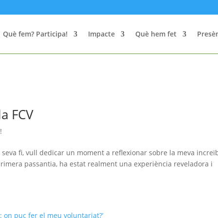
Què fem? Participa!
Impacte
Què hem fet
Presèn
la FCV
!
 seva fi, vull dedicar un moment a reflexionar sobre la meva increï
primera passantia, ha estat realment una experiència reveladora i