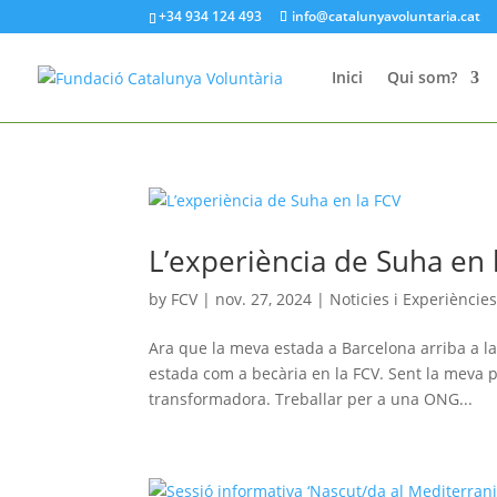
+34 934 124 493
info@catalunyavoluntaria.cat
Inici
Qui som?
L’experiència de Suha en 
by
FCV
|
nov. 27, 2024
|
Noticies i Experiències
Ara que la meva estada a Barcelona arriba a la
estada com a becària en la FCV. Sent la meva 
transformadora. Treballar per a una ONG...