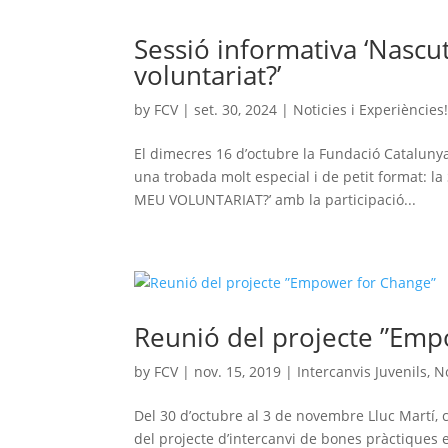
Sessió informativa ‘Nascu
voluntariat?’
by
FCV
|
set. 30, 2024
|
Noticies i Experiències
El dimecres 16 d’octubre la Fundació Catalunya 
una trobada molt especial i de petit format
MEU VOLUNTARIAT?’ amb la participació...
Reunió del projecte ”Emp
by
FCV
|
nov. 15, 2019
|
Intercanvis Juvenils
,
No
Del 30 d’octubre al 3 de novembre Lluc Martí, 
del projecte d’intercanvi de bones pràctiques