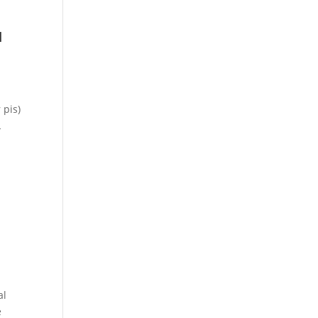
u
 pis)
L
al
e