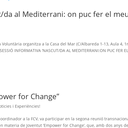
t/da al Mediterrani: on puc fer el me
!
Voluntària organitza a la Casa del Mar (C/Albareda 1-13, Aula 4, 1r
: la SESSIÓ INFORMATIVA ‘NASCUT/DA AL MEDITERRANI:ON PUC FER E
ower for Change”
ticies i Experiències!
coordinador a la FCV, va participar en la segona reunió transnacion
 en materia de Joventut ’Empower for Change’, que, amb dos anys d