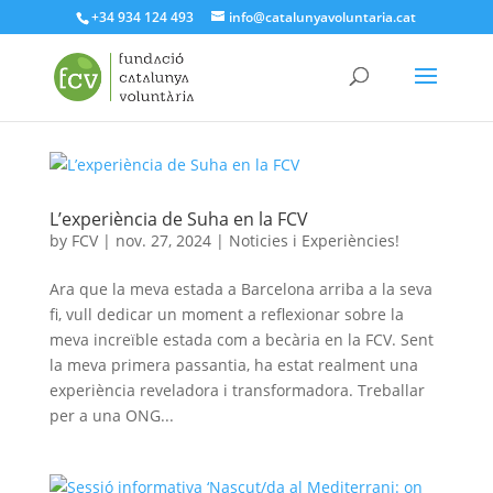
+34 934 124 493
info@catalunyavoluntaria.cat
L’experiència de Suha en la FCV
by
FCV
|
nov. 27, 2024
|
Noticies i Experiències!
Ara que la meva estada a Barcelona arriba a la seva
fi, vull dedicar un moment a reflexionar sobre la
meva increïble estada com a becària en la FCV. Sent
la meva primera passantia, ha estat realment una
experiència reveladora i transformadora. Treballar
per a una ONG...