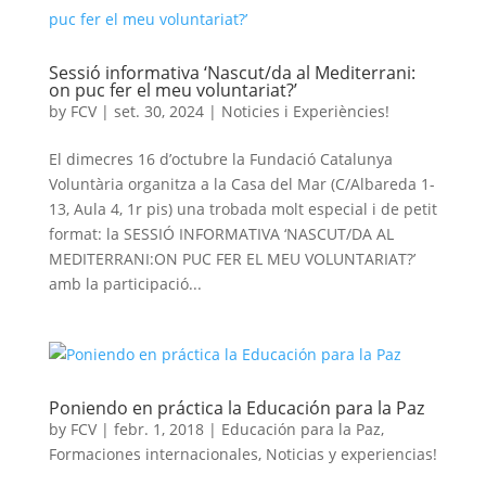
Sessió informativa ‘Nascut/da al Mediterrani:
on puc fer el meu voluntariat?’
by
FCV
|
set. 30, 2024
|
Noticies i Experiències!
El dimecres 16 d’octubre la Fundació Catalunya
Voluntària organitza a la Casa del Mar (C/Albareda 1-
13, Aula 4, 1r pis) una trobada molt especial i de petit
format: la SESSIÓ INFORMATIVA ‘NASCUT/DA AL
MEDITERRANI:ON PUC FER EL MEU VOLUNTARIAT?’
amb la participació...
Poniendo en práctica la Educación para la Paz
by
FCV
|
febr. 1, 2018
|
Educación para la Paz
,
Formaciones internacionales
,
Noticias y experiencias!