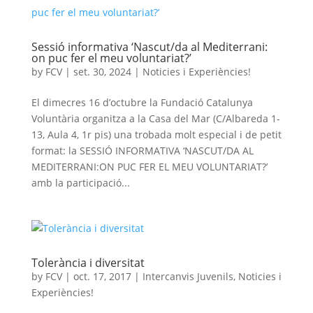
Sessió informativa ‘Nascut/da al Mediterrani:
on puc fer el meu voluntariat?’
by
FCV
|
set. 30, 2024
|
Noticies i Experiències!
El dimecres 16 d’octubre la Fundació Catalunya
Voluntària organitza a la Casa del Mar (C/Albareda 1-
13, Aula 4, 1r pis) una trobada molt especial i de petit
format: la SESSIÓ INFORMATIVA ‘NASCUT/DA AL
MEDITERRANI:ON PUC FER EL MEU VOLUNTARIAT?’
amb la participació...
Tolerància i diversitat
by
FCV
|
oct. 17, 2017
|
Intercanvis Juvenils
,
Noticies i
Experiències!