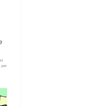
e
es
t per