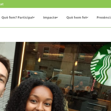
cat
Què fem? Participa!
Impacte
Què hem fet
Presènci