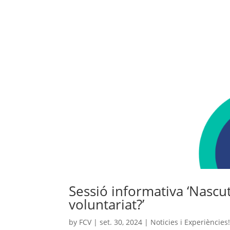
Sessió informativa ‘Nascu
voluntariat?’
by
FCV
|
set. 30, 2024
|
Noticies i Experiències