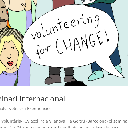
inari Internacional
nals
,
Noticies i Experiències!
oluntària-FCV acollirà a Vilanova i la Geltrú (Barcelona) el semina
eunirà a 26 representants de 14 entitats no lucratives de base