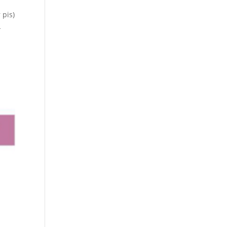
 pis)
L