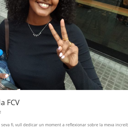
la FCV
!
 seva fi, vull dedicar un moment a reflexionar sobre la meva increï