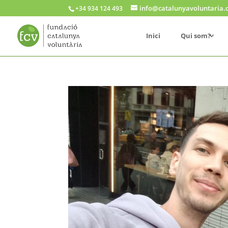
info@catalunyavoluntaria.
+34 934 124 493
Inici
Qui som?