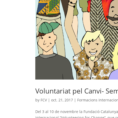
Voluntariat pel Canvi- Sem
by
FCV
|
oct. 21, 2017
|
Formacions Internacio
Del 3 al 10 de novembre la Fundació Catalunya V
internacional “Volunteering for Change”, que r