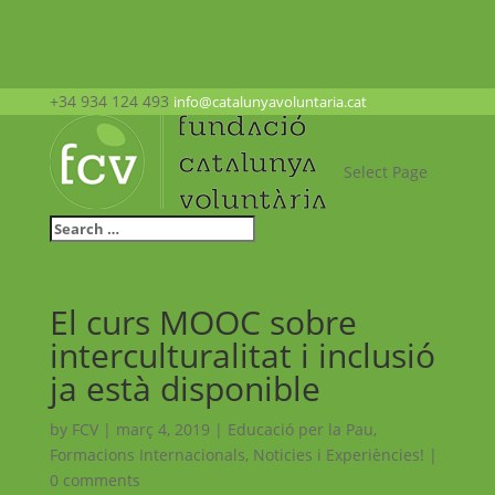
+34 934 124 493
info@catalunyavoluntaria.cat
Select Page
El curs MOOC sobre
interculturalitat i inclusió
ja està disponible
by
FCV
|
març 4, 2019
|
Educació per la Pau
,
Formacions Internacionals
,
Noticies i Experiències!
|
0 comments