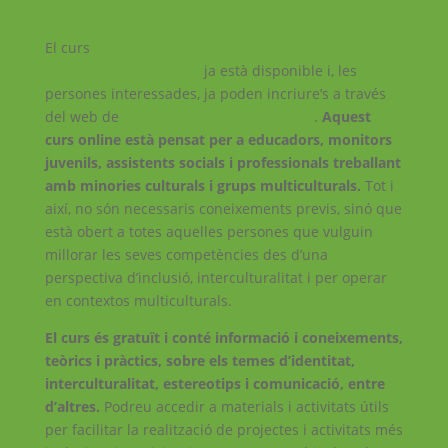
El curs
MOOC-Unió de Minories. Eines Educatives per un
Mosaic Cultural Europeu
ja està disponible i, les
persones interessades, ja poden incriure’s a través
del web de
Associazione Informagiovani
.
Aquest
curs online està pensat per a educadors, monitors
juvenils, assistents socials i professionals treballant
amb minories culturals i grups multiculturals.
Tot i
així, no són necessaris coneixements previs, sinó que
està obert a totes aquelles persones que vulguin
millorar les seves competències des d’una
perspectiva d’inclusió, interculturalitat i per operar
en contextos multiculturals.
El curs és gratuït i conté informació i coneixements,
teòrics i pràctics, sobre els temes d’identitat,
interculturalitat, estereotips i comunicació, entre
d’altres.
Podreu accedir a materials i activitats útils
per facilitar la realització de projectes i activitats més