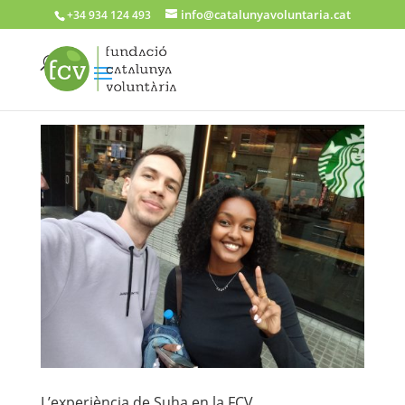
info@catalunyavoluntaria.cat
+34 934 124 493
L’experiència de Suha en la FCV