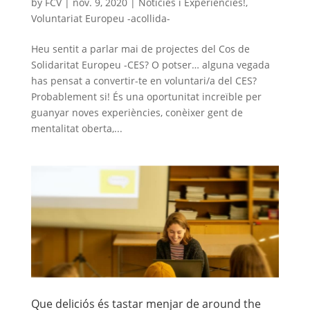
by
FCV
|
nov. 9, 2020
|
Noticies i Experiències!
,
Voluntariat Europeu -acollida-
Heu sentit a parlar mai de projectes del Cos de
Solidaritat Europeu -CES? O potser… alguna vegada
has pensat a convertir-te en voluntari/a del CES?
Probablement si! És una oportunitat increïble per
guanyar noves experiències, conèixer gent de
mentalitat oberta,...
Que deliciós és tastar menjar de around the