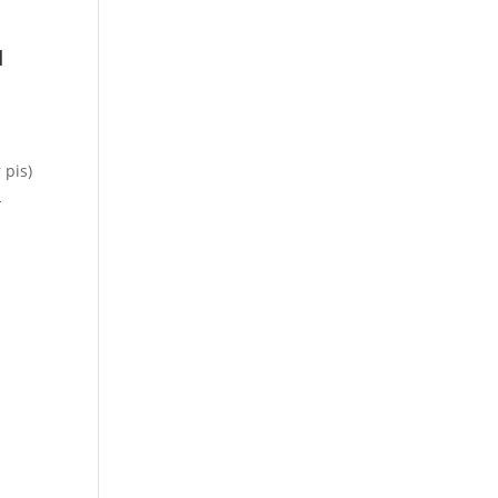
u
 pis)
L