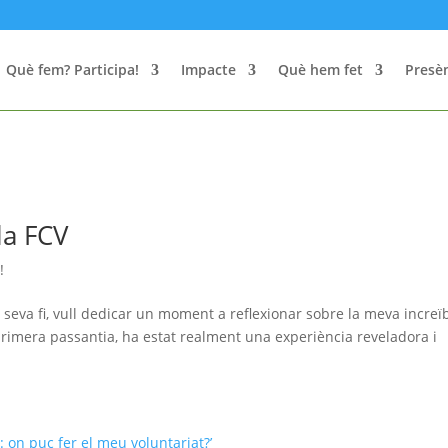
Què fem? Participa!
Impacte
Què hem fet
Presèn
la FCV
!
 seva fi, vull dedicar un moment a reflexionar sobre la meva increï
primera passantia, ha estat realment una experiència reveladora i