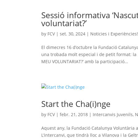
Sessió informativa ‘Nascu
voluntariat?’
by
FCV
|
set. 30, 2024
|
Noticies i Experiències
El dimecres 16 d’octubre la Fundació Catalunya 
una trobada molt especial i de petit format
MEU VOLUNTARIAT?’ amb la participació...
Start the Cha(i)nge
by
FCV
|
febr. 21, 2018
|
Intercanvis Juvenils
,
N
Aquest any, la Fundació Catalunya Voluntària aco
L’intercanvi, que tindrà lloc a Vilanova i la Ge