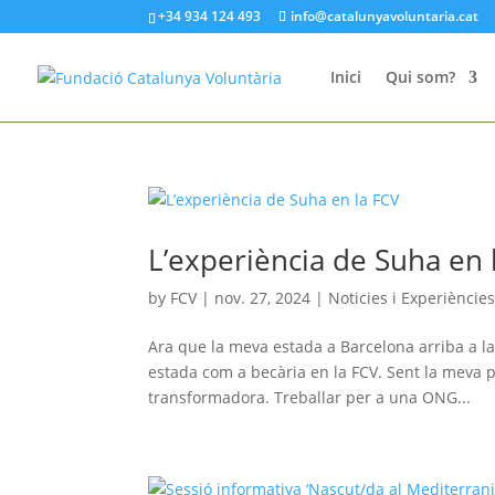
+34 934 124 493
info@catalunyavoluntaria.cat
Inici
Qui som?
L’experiència de Suha en 
by
FCV
|
nov. 27, 2024
|
Noticies i Experiències
Ara que la meva estada a Barcelona arriba a la
estada com a becària en la FCV. Sent la meva 
transformadora. Treballar per a una ONG...