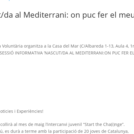
t/da al Mediterrani: on puc fer el me
!
Voluntària organitza a la Casa del Mar (C/Albareda 1-13, Aula 4, 1r
: la SESSIÓ INFORMATIVA ‘NASCUT/DA AL MEDITERRANI:ON PUC FER E
oticies i Experiències!
llirà al mes de maig l’intercanvi juvenil “Start the Cha(i)nge”.
ltrú, es durà a terme amb la participació de 20 joves de Catalunya,