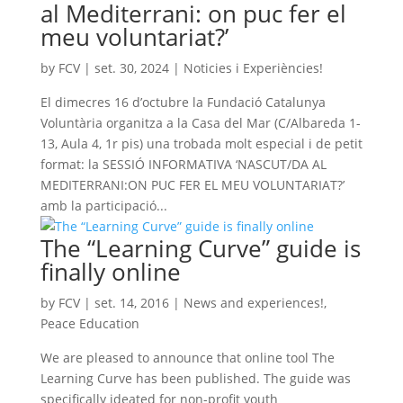
al Mediterrani: on puc fer el
meu voluntariat?’
by
FCV
|
set. 30, 2024
|
Noticies i Experiències!
El dimecres 16 d’octubre la Fundació Catalunya
Voluntària organitza a la Casa del Mar (C/Albareda 1-
13, Aula 4, 1r pis) una trobada molt especial i de petit
format: la SESSIÓ INFORMATIVA ‘NASCUT/DA AL
MEDITERRANI:ON PUC FER EL MEU VOLUNTARIAT?’
amb la participació...
The “Learning Curve” guide is
finally online
by
FCV
|
set. 14, 2016
|
News and experiences!
,
Peace Education
We are pleased to announce that online tool The
Learning Curve has been published. The guide was
specifically ideated for non-profit youth