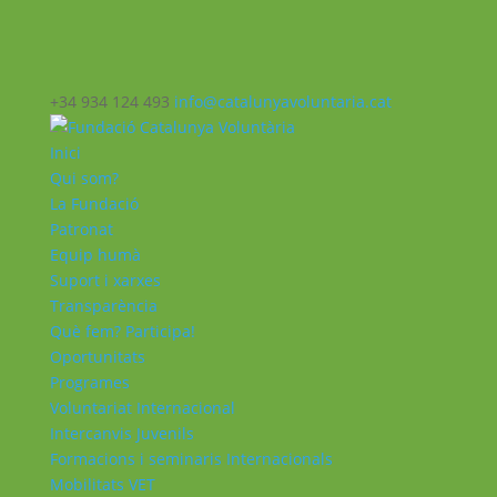
+34 934 124 493
info@catalunyavoluntaria.cat
Inici
Qui som?
La Fundació
Patronat
Equip humà
Suport i xarxes
Transparència
Què fem? Participa!
Oportunitats
Programes
Voluntariat Internacional
Intercanvis Juvenils
Formacions i seminaris Internacionals
Mobilitats VET