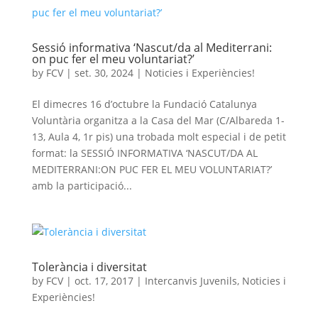
Sessió informativa ‘Nascut/da al Mediterrani:
on puc fer el meu voluntariat?’
by
FCV
|
set. 30, 2024
|
Noticies i Experiències!
El dimecres 16 d’octubre la Fundació Catalunya
Voluntària organitza a la Casa del Mar (C/Albareda 1-
13, Aula 4, 1r pis) una trobada molt especial i de petit
format: la SESSIÓ INFORMATIVA ‘NASCUT/DA AL
MEDITERRANI:ON PUC FER EL MEU VOLUNTARIAT?’
amb la participació...
Tolerància i diversitat
by
FCV
|
oct. 17, 2017
|
Intercanvis Juvenils
,
Noticies i
Experiències!