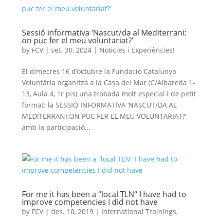
Sessió informativa ‘Nascut/da al Mediterrani:
on puc fer el meu voluntariat?’
by
FCV
|
set. 30, 2024
|
Noticies i Experiències!
El dimecres 16 d’octubre la Fundació Catalunya
Voluntària organitza a la Casa del Mar (C/Albareda 1-
13, Aula 4, 1r pis) una trobada molt especial i de petit
format: la SESSIÓ INFORMATIVA ‘NASCUT/DA AL
MEDITERRANI:ON PUC FER EL MEU VOLUNTARIAT?’
amb la participació...
For me it has been a “local TLN“ I have had to
improve competencies I did not have
by
FCV
|
des. 10, 2019
|
International Trainings
,