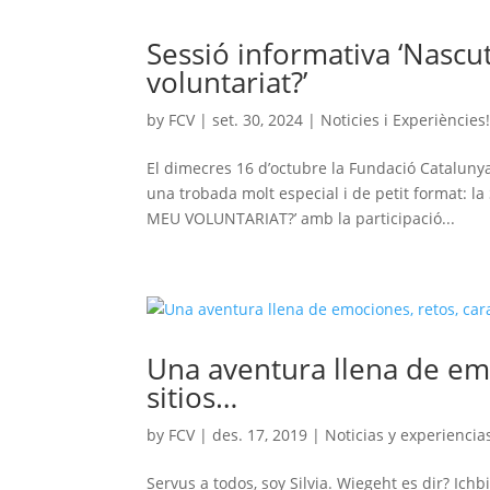
Sessió informativa ‘Nascu
voluntariat?’
by
FCV
|
set. 30, 2024
|
Noticies i Experiències
El dimecres 16 d’octubre la Fundació Catalunya 
una trobada molt especial i de petit format
MEU VOLUNTARIAT?’ amb la participació...
Una aventura llena de em
sitios…
by
FCV
|
des. 17, 2019
|
Noticias y experiencia
Servus a todos, soy Silvia. Wiegeht es dir? Ic