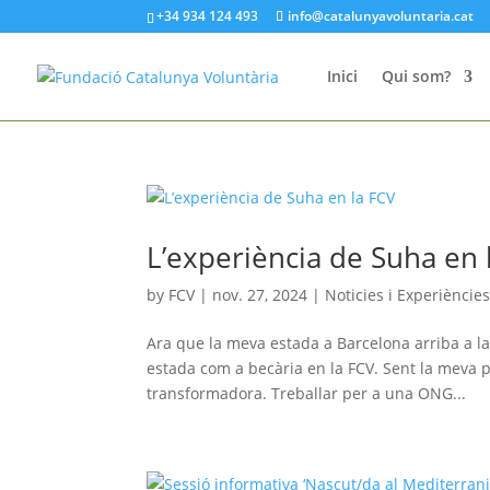
+34 934 124 493
info@catalunyavoluntaria.cat
Inici
Qui som?
L’experiència de Suha en 
by
FCV
|
nov. 27, 2024
|
Noticies i Experiències
Ara que la meva estada a Barcelona arriba a la
estada com a becària en la FCV. Sent la meva 
transformadora. Treballar per a una ONG...