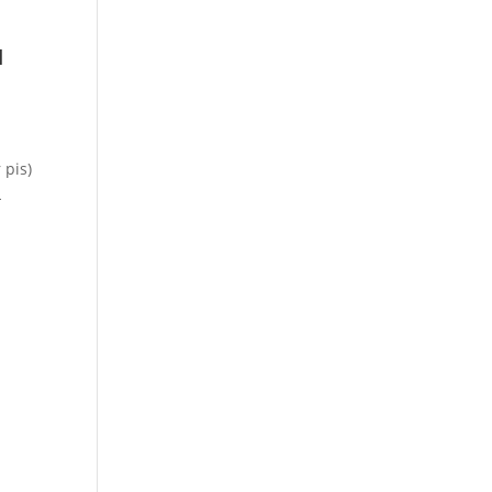
u
 pis)
L