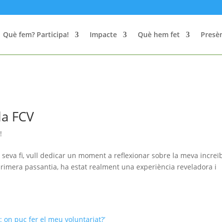
Què fem? Participa!
Impacte
Què hem fet
Presèn
la FCV
!
 seva fi, vull dedicar un moment a reflexionar sobre la meva increï
primera passantia, ha estat realment una experiència reveladora i