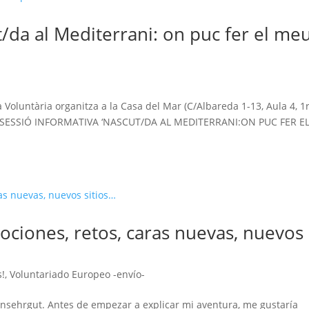
t/da al Mediterrani: on puc fer el me
!
Voluntària organitza a la Casa del Mar (C/Albareda 1-13, Aula 4, 1r
: la SESSIÓ INFORMATIVA ‘NASCUT/DA AL MEDITERRANI:ON PUC FER E
ociones, retos, caras nuevas, nuevos
s!
,
Voluntariado Europeo -envío-
hbinsehrgut. Antes de empezar a explicar mi aventura, me gustaría