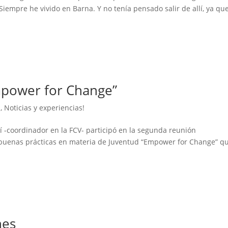
Siempre he vivido en Barna. Y no tenía pensado salir de allí, ya qu
mpower for Change”
s
,
Noticias y experiencias!
í -coordinador en la FCV- participó en la segunda reunión
 buenas prácticas en materia de Juventud “Empower for Change” q
nes