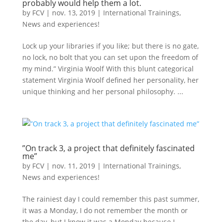
probably would help them a lot.
by
FCV
|
nov. 13, 2019
|
International Trainings
,
News and experiences!
Lock up your libraries if you like; but there is no gate,
no lock, no bolt that you can set upon the freedom of
my mind.” Virginia Woolf With this blunt categorical
statement Virginia Woolf defined her personality, her
unique thinking and her personal philosophy. ...
”On track 3, a project that definitely fascinated
me”
by
FCV
|
nov. 11, 2019
|
International Trainings
,
News and experiences!
The rainiest day I could remember this past summer,
it was a Monday, I do not remember the month or
the day, but I know it was a Monday because I