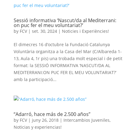
Sessió informativa ‘Nascut/da al Mediterrani:
on puc fer el meu voluntariat?’
by
FCV
|
set. 30, 2024
|
Noticies i Experiències!
El dimecres 16 d’octubre la Fundació Catalunya
Voluntària organitza a la Casa del Mar (C/Albareda 1-
13, Aula 4, 1r pis) una trobada molt especial i de petit
format: la SESSIÓ INFORMATIVA ‘NASCUT/DA AL
MEDITERRANI:ON PUC FER EL MEU VOLUNTARIAT?’
amb la participació...
“Adarró, hace más de 2.500 años”
by
FCV
|
juny 26, 2018
|
Intercambios Juveniles
,
Noticias y experiencias!