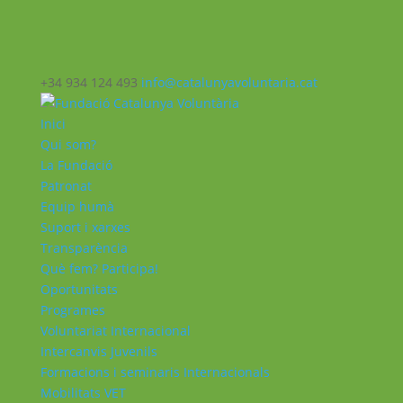
+34 934 124 493
info@catalunyavoluntaria.cat
Inici
Qui som?
La Fundació
Patronat
Equip humà
Suport i xarxes
Transparència
Què fem? Participa!
Oportunitats
Programes
Voluntariat Internacional
Intercanvis Juvenils
Formacions i seminaris Internacionals
Mobilitats VET