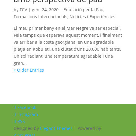
by
FCV
|
gen. 24, 2020
|
Educació per la Pau
,
Formacions Internacionals
,
Noticies i Experiències!
El meu primer bany en el Mar Negre va ser especial.
Feia temps que esperava aquest moment, i finalment
va arribar a la costa georgiana, en una agradable
platja en Kobuleti, una ciutat d’uns 20.000 habitants.
Un sol radiant, una temperatura agradable i una
gran...
« Older Entries
Facebook
Instagram
RSS
Designed by
Elegant Themes
| Powered by
WordPress