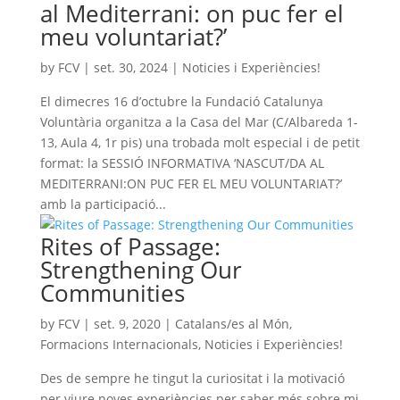
al Mediterrani: on puc fer el
meu voluntariat?’
by
FCV
|
set. 30, 2024
|
Noticies i Experiències!
El dimecres 16 d’octubre la Fundació Catalunya
Voluntària organitza a la Casa del Mar (C/Albareda 1-
13, Aula 4, 1r pis) una trobada molt especial i de petit
format: la SESSIÓ INFORMATIVA ‘NASCUT/DA AL
MEDITERRANI:ON PUC FER EL MEU VOLUNTARIAT?’
amb la participació...
Rites of Passage:
Strengthening Our
Communities
by
FCV
|
set. 9, 2020
|
Catalans/es al Món
,
Formacions Internacionals
,
Noticies i Experiències!
Des de sempre he tingut la curiositat i la motivació
per viure noves experiències per saber més sobre mi