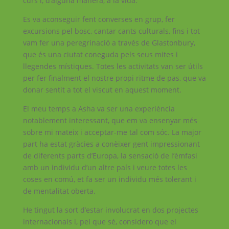
curs i, d’alguna manera, a la vida.
Es va aconseguir fent converses en grup, fer
excursions pel bosc, cantar cants culturals, fins i tot
vam fer una peregrinació a través de Glastonbury,
que és una ciutat coneguda pels seus mites i
llegendes místiques. Totes les activitats van ser útils
per fer finalment el nostre propi ritme de pas, que va
donar sentit a tot el viscut en aquest moment.
El meu temps a Asha va ser una experiència
notablement interessant, que em va ensenyar més
sobre mi mateix i acceptar-me tal com sóc. La major
part ha estat gràcies a conèixer gent impressionant
de diferents parts d’Europa, la sensació de l’èmfasi
amb un individu d’un altre país i veure totes les
coses en comú, et fa ser un individu més tolerant i
de mentalitat oberta.
He tingut la sort d’estar involucrat en dos projectes
internacionals i, pel que sé, considero que el