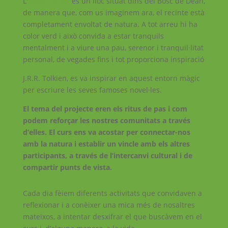
L'
Asha Centre
és un lloc situat dins del Bosc de Dean,
de manera que, com us imaginem ara, el recinte està
completament envoltat de natura. A tot arreu hi ha
color verd i això convida a estar tranquils
mentalment i a viure una pau, serenor i tranquil·litat
personal, de vegades fins i tot proporciona inspiració
J.R.R. Tolkien, es va inspirar en aquest entorn màgic
per escriure les seves famoses novel·les.
El tema del projecte eren els ritus de pas i com
podem reforçar les nostres comunitats a través
d’elles. El curs ens va acostar per connectar-nos
amb la natura i establir un vincle amb els altres
participants, a través de l’intercanvi cultural i de
compartir punts de vista.
Cada dia fèiem diferents activitats que convidaven a
reflexionar i a conèixer una mica més de nosaltres
mateixos, a intentar desxifrar el que buscàvem en el