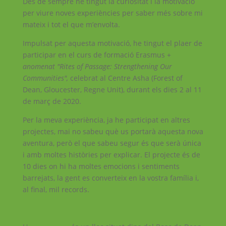
Des de sempre he tingut la curiositat i la motivació
per viure noves experiències per saber més sobre mi
mateix i tot el que m’envolta.
Impulsat per aquesta motivació, he tingut el plaer de
participar en el curs de formació Erasmus +
anomenat "Rites of Passage:
Strengthening Our
Communities",
celebrat al Centre Asha (Forest of
Dean, Gloucester, Regne Unit), durant els dies 2 al 11
de març de 2020.
Per la meva experiència, ja he participat en altres
projectes, mai no sabeu què us portarà aquesta nova
aventura, però el que sabeu segur és que serà única
i amb moltes històries per explicar. El projecte és de
10 dies on hi ha moltes emocions i sentiments
barrejats, la gent es converteix en la vostra família i,
al final, mil records.