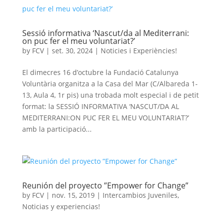
Sessió informativa ‘Nascut/da al Mediterrani:
on puc fer el meu voluntariat?’
by
FCV
|
set. 30, 2024
|
Noticies i Experiències!
El dimecres 16 d’octubre la Fundació Catalunya
Voluntària organitza a la Casa del Mar (C/Albareda 1-
13, Aula 4, 1r pis) una trobada molt especial i de petit
format: la SESSIÓ INFORMATIVA ‘NASCUT/DA AL
MEDITERRANI:ON PUC FER EL MEU VOLUNTARIAT?’
amb la participació...
Reunión del proyecto ”Empower for Change”
by
FCV
|
nov. 15, 2019
|
Intercambios Juveniles
,
Noticias y experiencias!