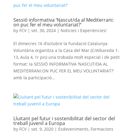
Sessió informativa ‘Nascut/da al Mediterrani:
on puc fer el meu voluntariat?’
by
FCV
|
set. 30, 2024
|
Noticies i Experiències!
El dimecres 16 d’octubre la Fundació Catalunya
Voluntària organitza a la Casa del Mar (C/Albareda 1-
13, Aula 4, 1r pis) una trobada molt especial i de petit
format: la SESSIÓ INFORMATIVA ‘NASCUT/DA AL
MEDITERRANI:ON PUC FER EL MEU VOLUNTARIAT?’
amb la participació...
Lluitant pel futur i sostenibilitat del sector del
treball juvenil a Europa
by
FCV
|
set. 9, 2020
|
Esdeveniments
,
Formacions