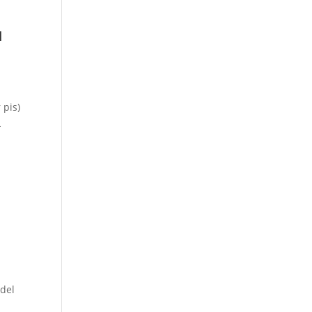
u
 pis)
L
 del