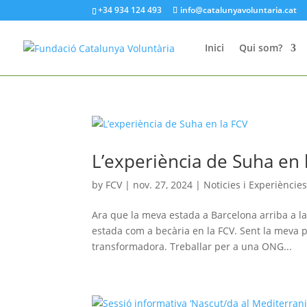
+34 934 124 493
info@catalunyavoluntaria.cat
Inici
Qui som?
L’experiència de Suha en 
by
FCV
|
nov. 27, 2024
|
Noticies i Experiències
Ara que la meva estada a Barcelona arriba a la
estada com a becària en la FCV. Sent la meva 
transformadora. Treballar per a una ONG...