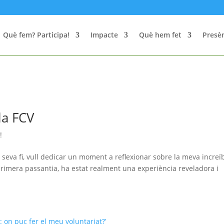
Què fem? Participa!
Impacte
Què hem fet
Presèn
la FCV
!
 seva fi, vull dedicar un moment a reflexionar sobre la meva increï
primera passantia, ha estat realment una experiència reveladora i