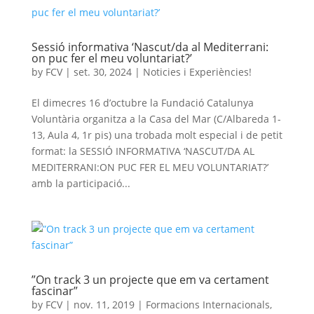
Sessió informativa ‘Nascut/da al Mediterrani:
on puc fer el meu voluntariat?’
by
FCV
|
set. 30, 2024
|
Noticies i Experiències!
El dimecres 16 d’octubre la Fundació Catalunya
Voluntària organitza a la Casa del Mar (C/Albareda 1-
13, Aula 4, 1r pis) una trobada molt especial i de petit
format: la SESSIÓ INFORMATIVA ‘NASCUT/DA AL
MEDITERRANI:ON PUC FER EL MEU VOLUNTARIAT?’
amb la participació...
”On track 3 un projecte que em va certament
fascinar”
by
FCV
|
nov. 11, 2019
|
Formacions Internacionals
,