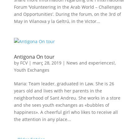
Forum ‘Volunteering in the Arab World – Challenges
and Opportunities’. During the forum, on the 3rd of
May in Vilanova y la Geltrú, in the Victor...
Antigona On tour
by
FCV
|
març 28, 2019
|
News and experiences!
,
Youth Exchanges
Maria: Team leader, graduated in Law. She is 26
years old and lives with her parents in the
neighborhood of Sant Andreu. She works in a store
and she sees youth exchanges as «bubbles of
happiness». A cheerful girl who likes to receive all
the attention in any place...