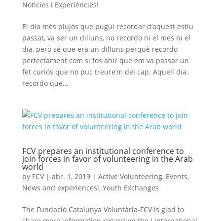
Noticies i Experiències!
El dia més plujós que pugui recordar d’aquest estiu
passat, va ser un dilluns, no recordo ni el mes ni el
dia, però sé que era un dilluns perquè recordo
perfectament com si fos ahir que em va passar un
fet curiós que no puc treure’m del cap. Aquell dia,
recordo que...
FCV prepares an institutional conference to
join forces in favor of volunteering in the Arab
world
by
FCV
|
abr. 1, 2019
|
Active Volunteering
,
Events
,
News and experiences!
,
Youth Exchanges
The Fundació Catalunya Voluntària-FCV is glad to
share more information regarding the I International