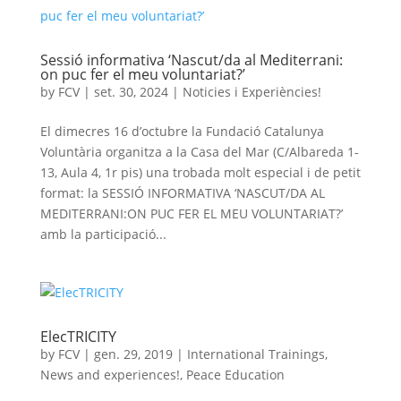
Sessió informativa ‘Nascut/da al Mediterrani:
on puc fer el meu voluntariat?’
by
FCV
|
set. 30, 2024
|
Noticies i Experiències!
El dimecres 16 d’octubre la Fundació Catalunya
Voluntària organitza a la Casa del Mar (C/Albareda 1-
13, Aula 4, 1r pis) una trobada molt especial i de petit
format: la SESSIÓ INFORMATIVA ‘NASCUT/DA AL
MEDITERRANI:ON PUC FER EL MEU VOLUNTARIAT?’
amb la participació...
ElecTRICITY
by
FCV
|
gen. 29, 2019
|
International Trainings
,
News and experiences!
,
Peace Education