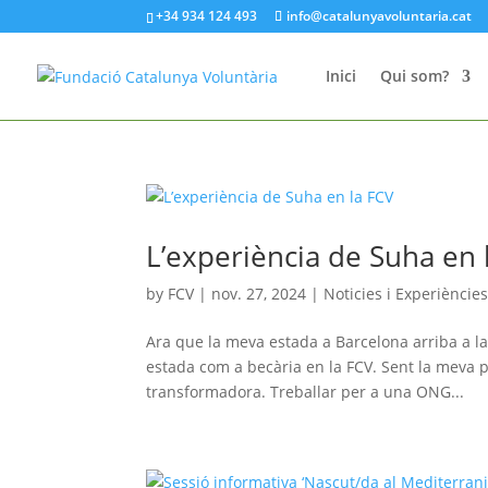
+34 934 124 493
info@catalunyavoluntaria.cat
Inici
Qui som?
L’experiència de Suha en 
by
FCV
|
nov. 27, 2024
|
Noticies i Experiències
Ara que la meva estada a Barcelona arriba a la
estada com a becària en la FCV. Sent la meva 
transformadora. Treballar per a una ONG...