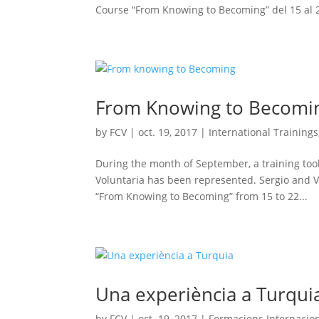
Course “From Knowing to Becoming” del 15 al 2
From Knowing to Becomi
by
FCV
|
oct. 19, 2017
|
International Trainings
During the month of September, a training too
Voluntaria has been represented. Sergio and V
“From Knowing to Becoming” from 15 to 22...
Una experiència a Turqui
by
FCV
|
oct. 19, 2017
|
Formacions Internacio