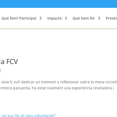
Què fem? Participa!
Impacte
Què hem fet
Presèn
la FCV
!
 seva fi, vull dedicar un moment a reflexionar sobre la meva increï
primera passantia, ha estat realment una experiència reveladora i