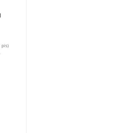
u
 pis)
L