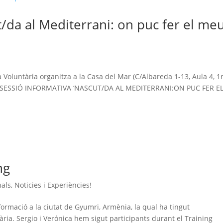
t/da al Mediterrani: on puc fer el me
!
Voluntària organitza a la Casa del Mar (C/Albareda 1-13, Aula 4, 1r
: la SESSIÓ INFORMATIVA ‘NASCUT/DA AL MEDITERRANI:ON PUC FER E
ng
nals
,
Noticies i Experiències!
ormació a la ciutat de Gyumri, Armènia, la qual ha tingut
ria. Sergio i Verónica hem sigut participants durant el Training