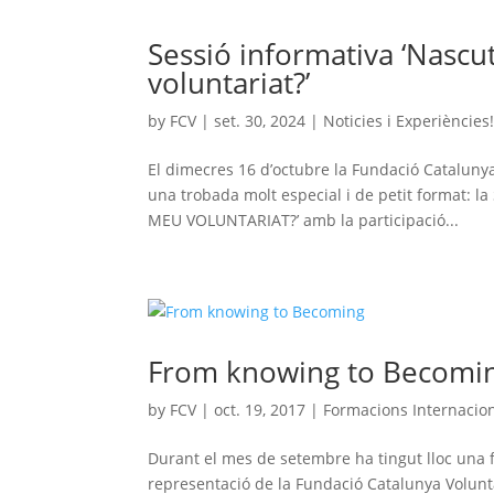
Sessió informativa ‘Nascu
voluntariat?’
by
FCV
|
set. 30, 2024
|
Noticies i Experiències
El dimecres 16 d’octubre la Fundació Catalunya 
una trobada molt especial i de petit format
MEU VOLUNTARIAT?’ amb la participació...
From knowing to Becomi
by
FCV
|
oct. 19, 2017
|
Formacions Internacio
Durant el mes de setembre ha tingut lloc una f
representació de la Fundació Catalunya Voluntà