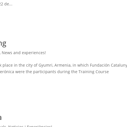
2 de...
ng
,
News and experiences!
k place in the city of Gyumri, Armenia, in which Fundación Catalun
erónica were the participants during the Training Course
a
nals
,
Noticies i Experiències!