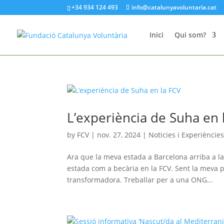
+34 934 124 493
info@catalunyavoluntaria.cat
Inici
Qui som?
L’experiència de Suha en 
by
FCV
|
nov. 27, 2024
|
Noticies i Experiències
Ara que la meva estada a Barcelona arriba a la
estada com a becària en la FCV. Sent la meva 
transformadora. Treballar per a una ONG...