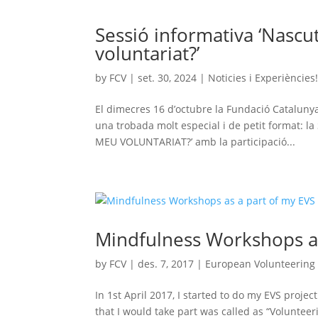
Sessió informativa ‘Nascu
voluntariat?’
by
FCV
|
set. 30, 2024
|
Noticies i Experiències
El dimecres 16 d’octubre la Fundació Catalunya 
una trobada molt especial i de petit format
MEU VOLUNTARIAT?’ amb la participació...
Mindfulness Workshops as
by
FCV
|
des. 7, 2017
|
European Volunteering 
In 1st April 2017, I started to do my EVS proje
that I would take part was called as “Voluntee