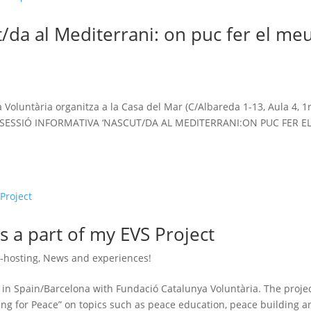
t/da al Mediterrani: on puc fer el me
!
Voluntària organitza a la Casa del Mar (C/Albareda 1-13, Aula 4, 1r
: la SESSIÓ INFORMATIVA ‘NASCUT/DA AL MEDITERRANI:ON PUC FER E
 a part of my EVS Project
-hosting
,
News and experiences!
ct in Spain/Barcelona with Fundació Catalunya Voluntària. The proje
ring for Peace” on topics such as peace education, peace building a