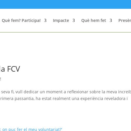
Què fem? Participa!
Impacte
Què hem fet
Presèn
la FCV
!
 seva fi, vull dedicar un moment a reflexionar sobre la meva increï
primera passantia, ha estat realment una experiència reveladora i