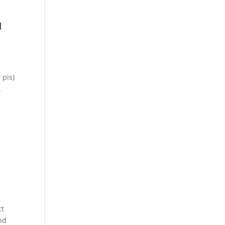
u
 pis)
L
ct
nd