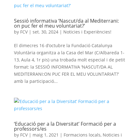
Sessió informativa ‘Nascut/da al Mediterrani:
on puc fer el meu voluntariat?’
by
FCV
|
set. 30, 2024
|
Noticies i Experiències!
El dimecres 16 d’octubre la Fundació Catalunya
Voluntària organitza a la Casa del Mar (C/Albareda 1-
13, Aula 4, 1r pis) una trobada molt especial i de petit
format: la SESSIÓ INFORMATIVA ‘NASCUT/DA AL
MEDITERRANI:ON PUC FER EL MEU VOLUNTARIAT?’
amb la participació...
‘Educació per a la Diversitat’ Formació per a
professors/es
by
FCV
|
maig 1, 2021
|
Formacions locals
,
Noticies i