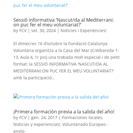
Sessió informativa ‘Nascut/da al Mediterrani:
on puc fer el meu voluntariat?’
by
FCV
|
set. 30, 2024
|
Noticies i Experiències!
El dimecres 16 d’octubre la Fundació Catalunya
Voluntària organitza a la Casa del Mar (C/Albareda 1-
13, Aula 4, 1r pis) una trobada molt especial i de petit
format: la SESSIÓ INFORMATIVA ‘NASCUT/DA AL
MEDITERRANI:ON PUC FER EL MEU VOLUNTARIAT?’
amb la participació...
¡Primera formación previa a la salida del año!
by
FCV
|
gen. 24, 2017
|
Formaciones locales
,
Noticias y experiencias!
,
Voluntariado Europeo -
envío-