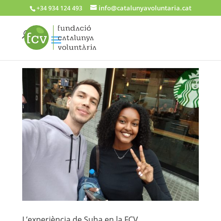
info@catalunyavoluntaria.cat
+34 934 124 493
L’experiència de Suha en la FCV