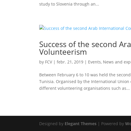
study to Slovenia through an...
Success of the second Ar
Volunteerism
by
FCV
|
febr. 21, 2019
|
Events
,
News and exp
Between February 6 to 10 was held the secon
Tunisia. Organised by the International Union 
different volunteering organisations such as...
Designed by
Elegant Themes
| Powered by
Wo