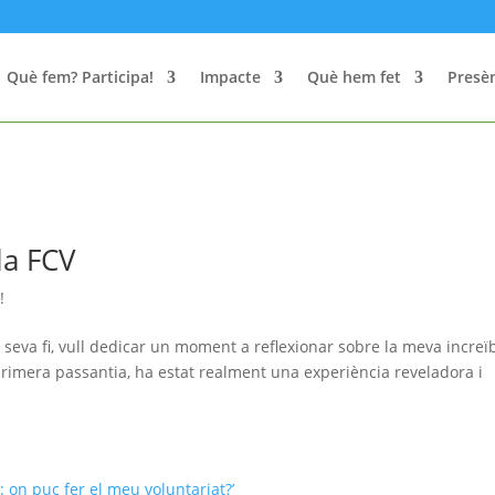
Què fem? Participa!
Impacte
Què hem fet
Presèn
la FCV
!
 seva fi, vull dedicar un moment a reflexionar sobre la meva increï
primera passantia, ha estat realment una experiència reveladora i