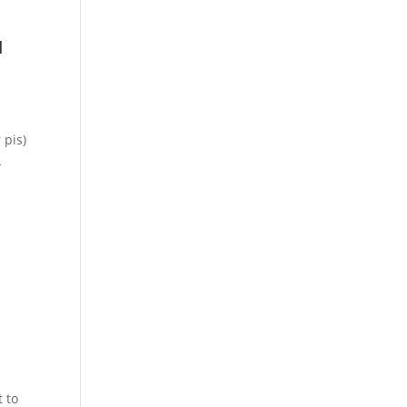
u
 pis)
L
t to