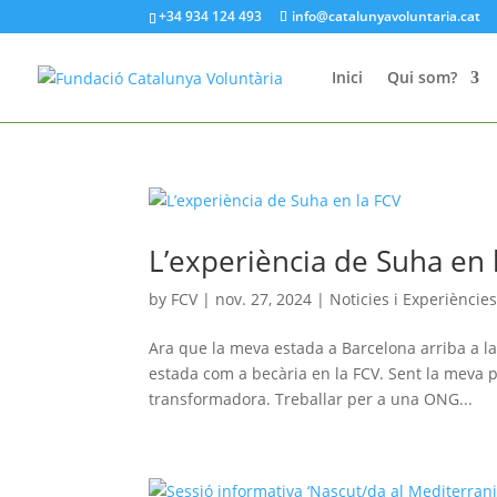
+34 934 124 493
info@catalunyavoluntaria.cat
Inici
Qui som?
L’experiència de Suha en 
by
FCV
|
nov. 27, 2024
|
Noticies i Experiències
Ara que la meva estada a Barcelona arriba a la
estada com a becària en la FCV. Sent la meva 
transformadora. Treballar per a una ONG...