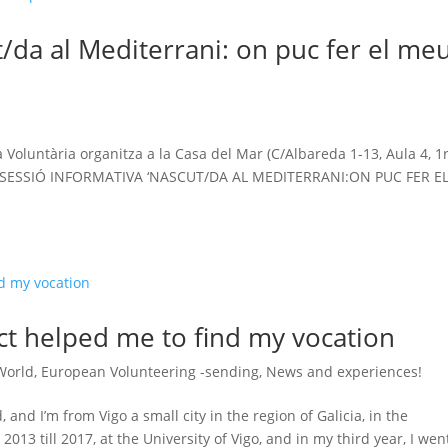
t/da al Mediterrani: on puc fer el me
!
Voluntària organitza a la Casa del Mar (C/Albareda 1-13, Aula 4, 1r
: la SESSIÓ INFORMATIVA ‘NASCUT/DA AL MEDITERRANI:ON PUC FER E
ct helped me to find my vocation
World
,
European Volunteering -sending
,
News and experiences!
 and I’m from Vigo a small city in the region of Galicia, in the
2013 till 2017, at the University of Vigo, and in my third year, I wen