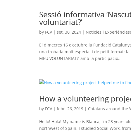
Sessió informativa ‘Nascu
voluntariat?’
by
FCV
|
set. 30, 2024
|
Noticies i Experiències
El dimecres 16 d’octubre la Fundació Catalunya 
una trobada molt especial i de petit format
MEU VOLUNTARIAT?’ amb la participació...
How a volunteering proje
by
FCV
|
febr. 26, 2019
|
Catalans around the 
Hello! Hola! My name is Blanca, I’m 23 years old,
northwest of Spain. I studied Social Work, from 