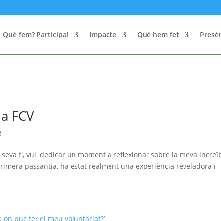
Què fem? Participa!
Impacte
Què hem fet
Presèn
la FCV
!
 seva fi, vull dedicar un moment a reflexionar sobre la meva increï
primera passantia, ha estat realment una experiència reveladora i