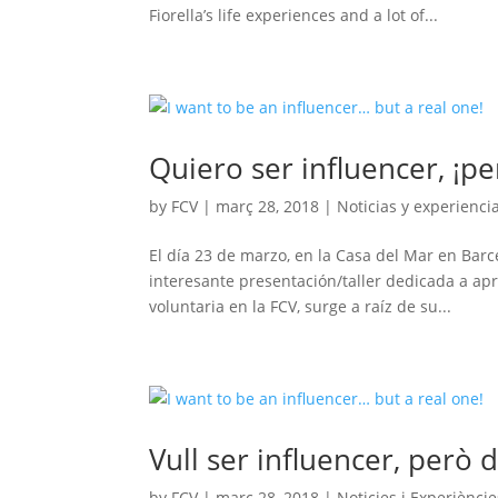
Fiorella’s life experiences and a lot of...
Quiero ser influencer, ¡p
by
FCV
|
març 28, 2018
|
Noticias y experienci
El día 23 de marzo, en la Casa del Mar en Barc
interesante presentación/taller dedicada a apren
voluntaria en la FCV, surge a raíz de su...
Vull ser influencer, però d
by
FCV
|
març 28, 2018
|
Noticies i Experièncie