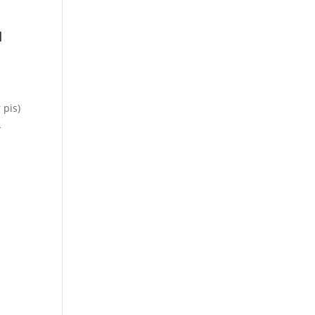
u
 pis)
L