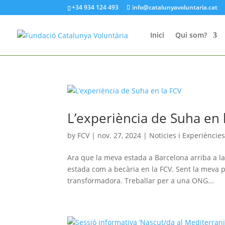
+34 934 124 493
info@catalunyavoluntaria.cat
Inici
Qui som?
L’experiència de Suha en 
by
FCV
|
nov. 27, 2024
|
Noticies i Experiències
Ara que la meva estada a Barcelona arriba a la
estada com a becària en la FCV. Sent la meva 
transformadora. Treballar per a una ONG...