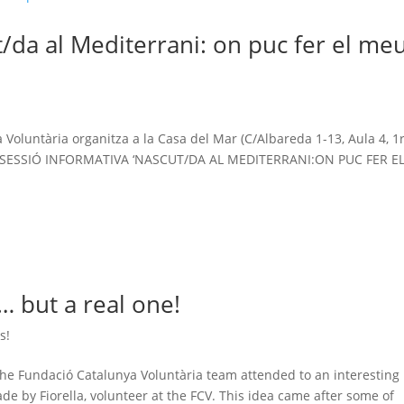
t/da al Mediterrani: on puc fer el me
!
Voluntària organitza a la Casa del Mar (C/Albareda 1-13, Aula 4, 1r
: la SESSIÓ INFORMATIVA ‘NASCUT/DA AL MEDITERRANI:ON PUC FER E
… but a real one!
s!
the Fundació Catalunya Voluntària team attended to an interesting
e by Fiorella, volunteer at the FCV. This idea came after some of