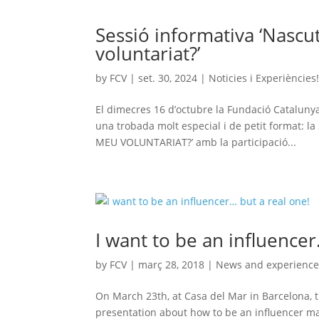
Sessió informativa ‘Nascu
voluntariat?’
by
FCV
|
set. 30, 2024
|
Noticies i Experiències
El dimecres 16 d’octubre la Fundació Catalunya 
una trobada molt especial i de petit format
MEU VOLUNTARIAT?’ amb la participació...
I want to be an influencer
by
FCV
|
març 28, 2018
|
News and experience
On March 23th, at Casa del Mar in Barcelona, 
presentation about how to be an influencer mad