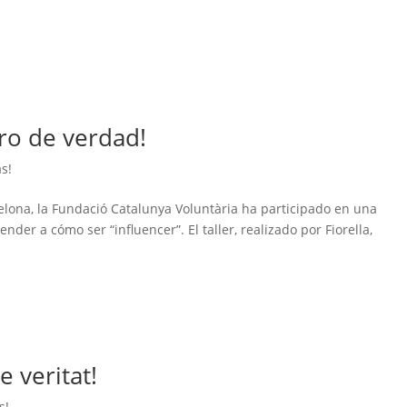
ero de verdad!
as!
elona, la Fundació Catalunya Voluntària ha participado en una
der a cómo ser “influencer”. El taller, realizado por Fiorella,
e veritat!
s!